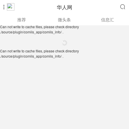
华人网


Can not write to cache files, please check directory
推荐
微头条
信息汇
./source/plugin/comiis_app/comiis_info/ .
Can not write to cache files, please check directory
./source/plugin/comiis_app/comiis_info/ .
Can not write to cache files, please check directory
./source/plugin/comiis_app/comiis_info/ .