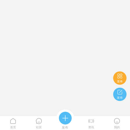

菜单

发布





首页
社区
发布
资讯
我的