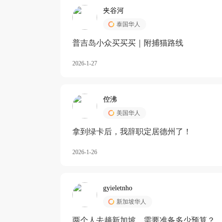
夹谷河
泰国华人
️普吉岛小众买买买｜附捕猫路线
2026-1-27
倥沸
美国华人
拿到绿卡后，我辞职定居德州了！
2026-1-26
gyieletnho
新加坡华人
两个人去趟新加坡，需要准备多少预算？