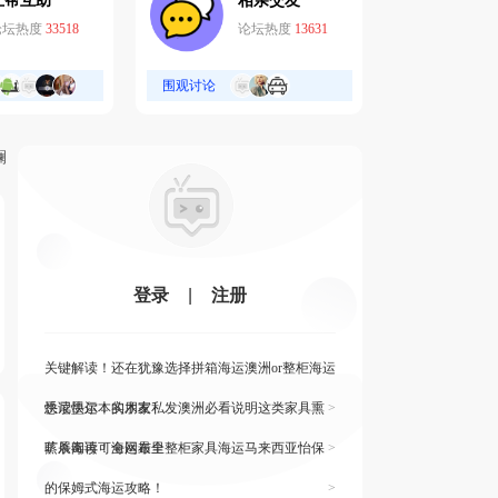
互帮互助
相亲交友
论坛热度
33518
论坛热度
13631
围观讨论
斓
登录
|
注册
关键解读！还在犹豫选择拼箱海运澳洲or整柜海运
悉尼墨尔本的朋友
快读快运！实木家私发澳洲必看说明这类家具熏
>
蒸杀毒再可海运布里
旷展阅读！全网最全整柜家具海运马来西亚怡保
>
的保姆式海运攻略！
>