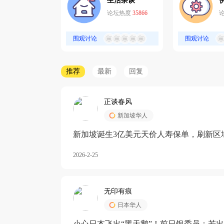
生活杂谈
论坛热度
35866
围观讨论
围观讨论
推荐
最新
回复
正谈春风
新加坡华人
新加坡诞生3亿美元天价人寿保单，刷新区
核心需求方
2026-2-25
无印有痕
日本华人
小心日本飞出“黑天鹅”！前日银委员：若出