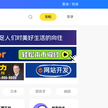
/
发帖
登录
日本
西班牙
德国