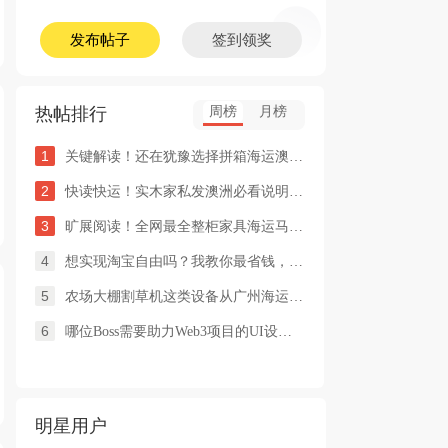
发布帖子
签到领奖
热帖排行
周榜
月榜
1
关键解读！还在犹豫选择拼箱海运澳洲or整柜海运悉尼墨尔本的朋友
2
快读快运！实木家私发澳洲必看说明这类家具熏蒸杀毒再可海运布里
3
旷展阅读！全网最全整柜家具海运马来西亚怡保的保姆式海运攻略！
4
想实现淘宝自由吗？我教你最省钱，最方便的方法
5
农场大棚割草机这类设备从广州海运到澳洲堪培拉过海关需要提供什
6
哪位Boss需要助力Web3项目的UI设计，或qian
明星用户