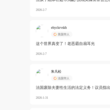
2026-2-7
ehyckrvskh
美国华人
这个世界真变了！老恶霸自扇耳光
2026-2-7
朱凡松
法国华人
法国废除夫妻性生活的法定义务！议员指出
除出法定的“夫妻互助”范畴，以后不能再以
2026-1-31
婚