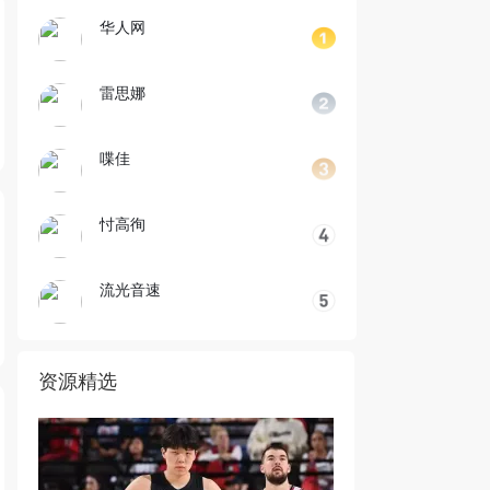
华人网
雷思娜
喋佳
忖高徇
流光音速
资源精选