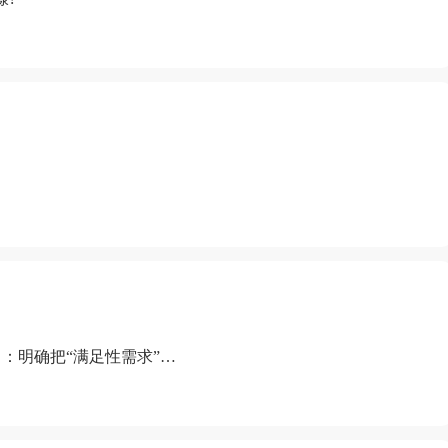
：明确把“满足性需求”排
“缺乏性生活”为由提出离