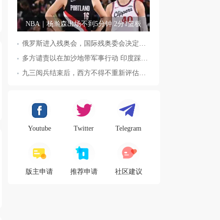
NBA｜杨瀚森出场不到5分钟 2分1篮板
俄罗斯进入残奥会，国际残奥委会决定全面恢复俄罗斯会员资格
多方谴责以在加沙地带军事行动 印度踩踏事件已致36人死亡
九三阅兵结束后，西方不得不重新评估东方力量，这五国表态来了，
Youtube
Twitter
Telegram
版主申请
推荐申请
社区建议