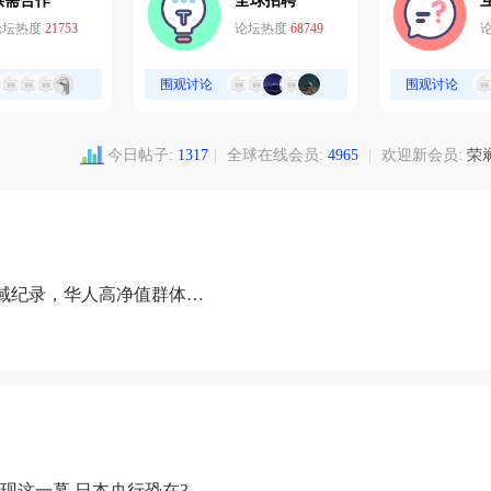
供需合作
全球招聘
论坛热度
21753
论坛热度
68749
围观讨论
围观讨论
今日帖子:
1317
|
全球在线会员:
4965
|
欢迎新会员:
荣
域纪录，华人高净值群体成
现这一幕 日本央行恐在3月