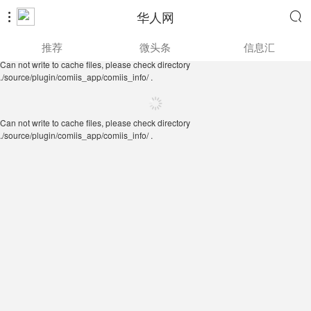
华人网


Can not write to cache files, please check directory
推荐
微头条
信息汇
./source/plugin/comiis_app/comiis_info/ .
Can not write to cache files, please check directory
./source/plugin/comiis_app/comiis_info/ .
Can not write to cache files, please check directory
./source/plugin/comiis_app/comiis_info/ .