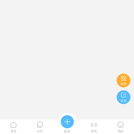

菜单

发布





首页
社区
发布
资讯
我的