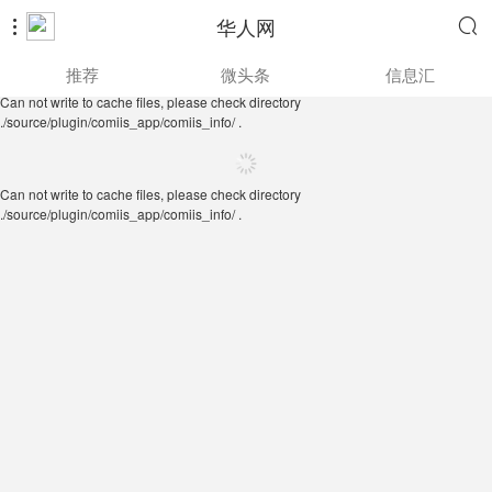
华人网


Can not write to cache files, please check directory
推荐
微头条
信息汇
./source/plugin/comiis_app/comiis_info/ .
Can not write to cache files, please check directory
./source/plugin/comiis_app/comiis_info/ .
Can not write to cache files, please check directory
./source/plugin/comiis_app/comiis_info/ .