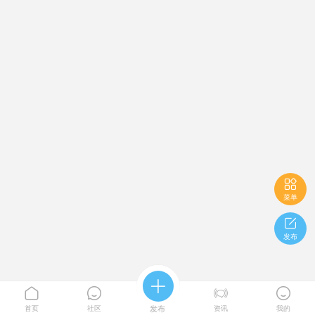

菜单

发布





首页
社区
发布
资讯
我的