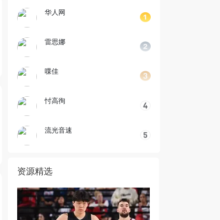
华人网
雷思娜
喋佳
忖高徇
流光音速
资源精选