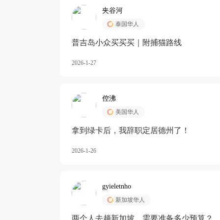
夹谷河
泰国华人
️普吉岛小众买买买｜附捕猫路线
2026-1-27
倥沸
美国华人
拿到绿卡后，我辞职定居德州了！
2026-1-26
gyieletnho
新加坡华人
两个人去趟新加坡，需要准备多少预算？