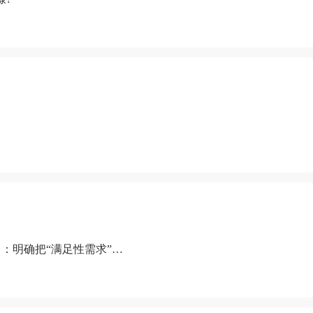
：明确把“满足性需求”排
“缺乏性生活”为由提出离