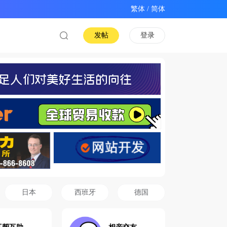
/
发帖
登录
日本
西班牙
德国