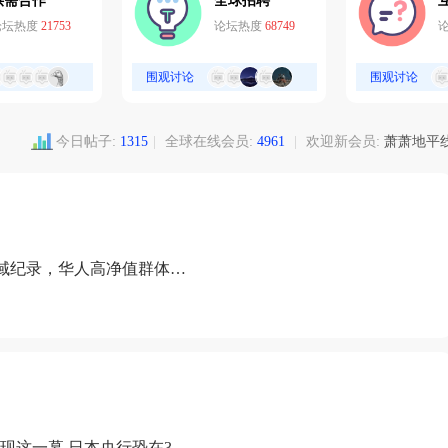
供需合作
全球招聘
论坛热度
21753
论坛热度
68749
围观讨论
围观讨论
今日帖子:
1315
|
全球在线会员:
4961
|
欢迎新会员:
萧萧地平
域纪录，华人高净值群体成
现这一幕 日本央行恐在3月