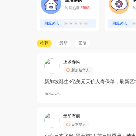
生活杂谈
论坛热度
35866
围观讨论
围观讨论
推荐
最新
回复
正谈春风
新加坡华人
新加坡诞生3亿美元天价人寿保单，刷新区
核心需求方
2026-2-25
无印有痕
日本华人
小心日本飞出“黑天鹅”！前日银委员：若出