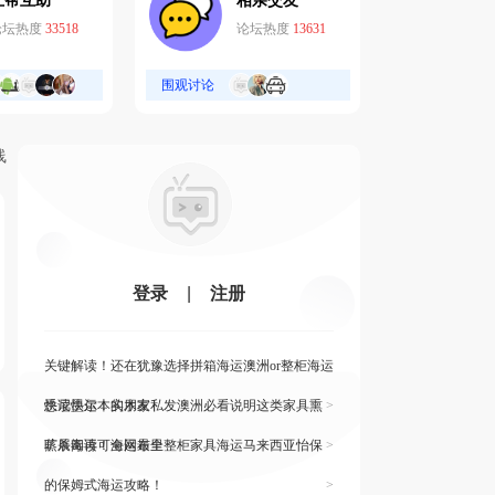
互帮互助
相亲交友
论坛热度
33518
论坛热度
13631
围观讨论
线
登录
|
注册
关键解读！还在犹豫选择拼箱海运澳洲or整柜海运
悉尼墨尔本的朋友
快读快运！实木家私发澳洲必看说明这类家具熏
>
蒸杀毒再可海运布里
旷展阅读！全网最全整柜家具海运马来西亚怡保
>
的保姆式海运攻略！
>