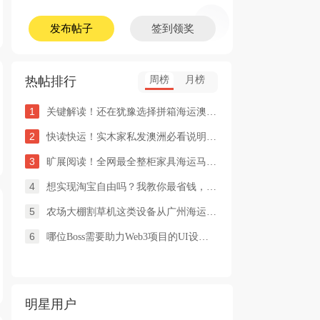
发布帖子
签到领奖
热帖排行
周榜
月榜
1
关键解读！还在犹豫选择拼箱海运澳洲or整柜海运悉尼墨尔本的朋友
2
快读快运！实木家私发澳洲必看说明这类家具熏蒸杀毒再可海运布里
3
旷展阅读！全网最全整柜家具海运马来西亚怡保的保姆式海运攻略！
4
想实现淘宝自由吗？我教你最省钱，最方便的方法
5
农场大棚割草机这类设备从广州海运到澳洲堪培拉过海关需要提供什
6
哪位Boss需要助力Web3项目的UI设计，或qian
明星用户