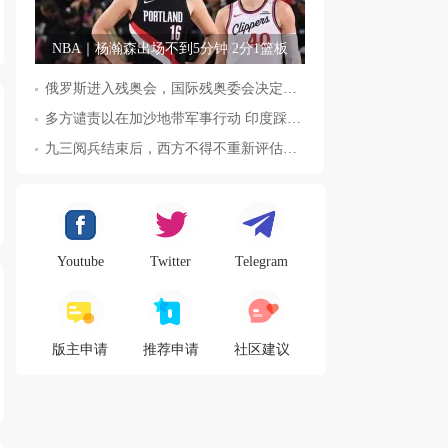
NBA｜杨瀚森出场不到5分钟 2分1篮板
俄罗斯进入残奥会，国际残奥委会决定全面恢复俄罗斯会员资格
多方谴责以在加沙地带军事行动 印度踩踏事件已致36人死亡
九三阅兵结束后，西方不得不重新评估东方力量，这五国表态来了，
Youtube
Twitter
Telegram
版主申请
推荐申请
社区建议