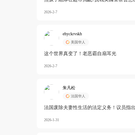
2026-2-7
ehyckrvskh
美国华人
这个世界真变了！老恶霸自扇耳光
2026-2-7
朱凡松
法国华人
法国废除夫妻性生活的法定义务！议员指出
除出法定的“夫妻互助”范畴，以后不能再以
2026-1-31
婚