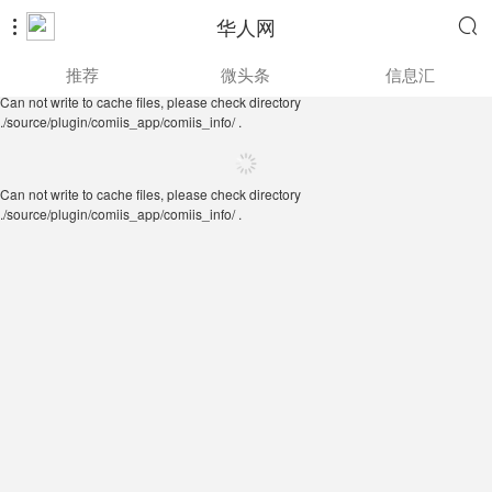
华人网


Can not write to cache files, please check directory
推荐
微头条
信息汇
./source/plugin/comiis_app/comiis_info/ .
Can not write to cache files, please check directory
./source/plugin/comiis_app/comiis_info/ .
Can not write to cache files, please check directory
./source/plugin/comiis_app/comiis_info/ .