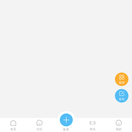

菜单

发布





首页
社区
发布
资讯
我的