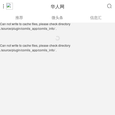
华人网


Can not write to cache files, please check directory
推荐
微头条
信息汇
./source/plugin/comiis_app/comiis_info/ .
Can not write to cache files, please check directory
./source/plugin/comiis_app/comiis_info/ .
Can not write to cache files, please check directory
./source/plugin/comiis_app/comiis_info/ .