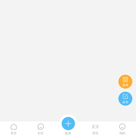

菜单

发布





首页
社区
发布
资讯
我的