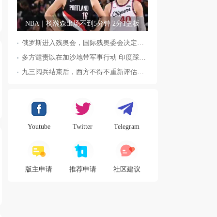
NBA｜杨瀚森出场不到5分钟 2分1篮板
俄罗斯进入残奥会，国际残奥委会决定全面恢复俄罗斯会员资格
多方谴责以在加沙地带军事行动 印度踩踏事件已致36人死亡
九三阅兵结束后，西方不得不重新评估东方力量，这五国表态来了，
Youtube
Twitter
Telegram
版主申请
推荐申请
社区建议