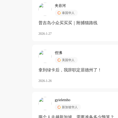
夹谷河
泰国华人
️普吉岛小众买买买｜附捕猫路线
2026-1-27
倥沸
美国华人
拿到绿卡后，我辞职定居德州了！
2026-1-26
gyieletnho
新加坡华人
两个人去趟新加坡，需要准备多少预算？