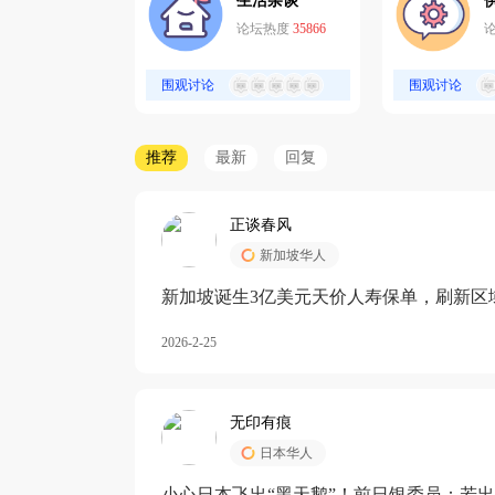
生活杂谈
论坛热度
35866
围观讨论
围观讨论
推荐
最新
回复
正谈春风
新加坡华人
新加坡诞生3亿美元天价人寿保单，刷新区
核心需求方
2026-2-25
无印有痕
日本华人
小心日本飞出“黑天鹅”！前日银委员：若出