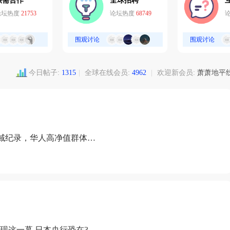
供需合作
全球招聘
论坛热度
21753
论坛热度
68749
围观讨论
围观讨论
今日帖子:
1315
|
全球在线会员:
4962
|
欢迎新会员:
萧萧地平
域纪录，华人高净值群体成
现这一幕 日本央行恐在3月