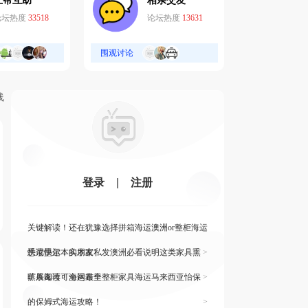
互帮互助
相亲交友
论坛热度
33518
论坛热度
13631
围观讨论
线
登录
|
注册
关键解读！还在犹豫选择拼箱海运澳洲or整柜海运
悉尼墨尔本的朋友
快读快运！实木家私发澳洲必看说明这类家具熏
>
蒸杀毒再可海运布里
旷展阅读！全网最全整柜家具海运马来西亚怡保
>
的保姆式海运攻略！
>