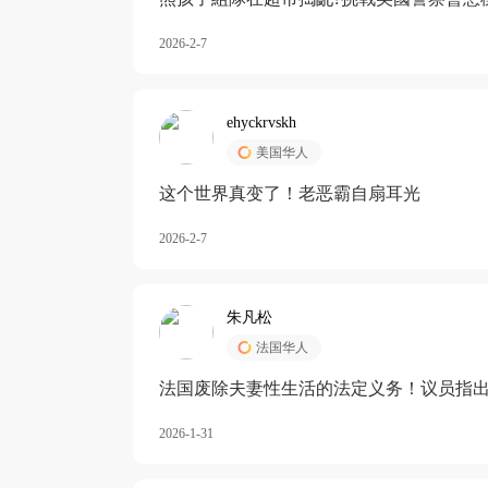
2026-2-7
ehyckrvskh
美国华人
这个世界真变了！老恶霸自扇耳光
2026-2-7
朱凡松
法国华人
法国废除夫妻性生活的法定义务！议员指出
除出法定的“夫妻互助”范畴，以后不能再以
2026-1-31
婚