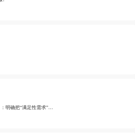
：明确把“满足性需求”排
“缺乏性生活”为由提出离