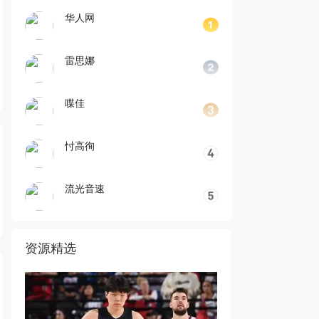
华人网
雷思娜
喋佳
忖高徇
流光音速
资源精选