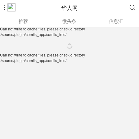
华人网


Can not write to cache files, please check directory
推荐
微头条
信息汇
./source/plugin/comiis_app/comiis_info/ .
Can not write to cache files, please check directory
./source/plugin/comiis_app/comiis_info/ .
Can not write to cache files, please check directory
./source/plugin/comiis_app/comiis_info/ .