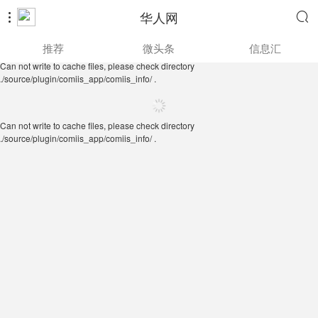
华人网


Can not write to cache files, please check directory
推荐
微头条
信息汇
./source/plugin/comiis_app/comiis_info/ .
Can not write to cache files, please check directory
./source/plugin/comiis_app/comiis_info/ .
Can not write to cache files, please check directory
./source/plugin/comiis_app/comiis_info/ .