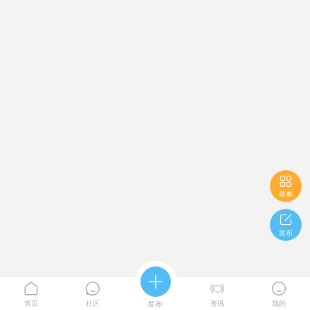

菜单

发布





首页
社区
发布
资讯
我的