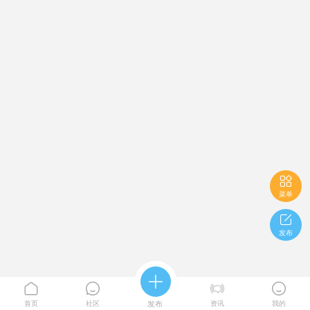

菜单

发布





首页
社区
发布
资讯
我的