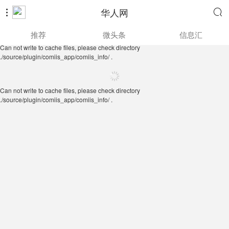
华人网


Can not write to cache files, please check directory
推荐
微头条
信息汇
./source/plugin/comiis_app/comiis_info/ .
Can not write to cache files, please check directory
./source/plugin/comiis_app/comiis_info/ .
Can not write to cache files, please check directory
./source/plugin/comiis_app/comiis_info/ .