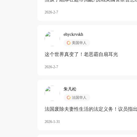
2026-2-7
ehyckrvskh
美国华人
这个世界真变了！老恶霸自扇耳光
2026-2-7
朱凡松
法国华人
法国废除夫妻性生活的法定义务！议员指出
除出法定的“夫妻互助”范畴，以后不能再以
2026-1-31
婚