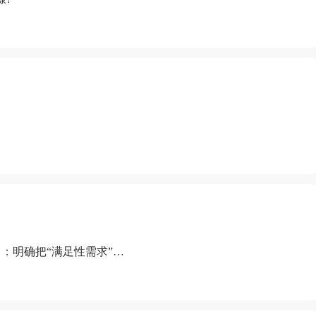
：明确把“满足性需求”排
“缺乏性生活”为由提出离