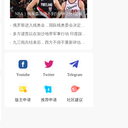
NBA｜杨瀚森出场不到5分钟 2分1篮板
俄罗斯进入残奥会，国际残奥委会决定全面恢复俄罗斯会员资格
多方谴责以在加沙地带军事行动 印度踩踏事件已致36人死亡
九三阅兵结束后，西方不得不重新评估东方力量，这五国表态来了，
Youtube
Twitter
Telegram
版主申请
推荐申请
社区建议