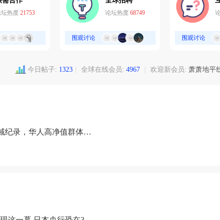
供需合作
全球招聘
论坛热度
21753
论坛热度
68749
围观讨论
围观讨论
今日帖子:
1323
|
全球在线会员:
4967
|
欢迎新会员:
萧萧地平
域纪录，华人高净值群体成
现这一幕 日本央行恐在3月