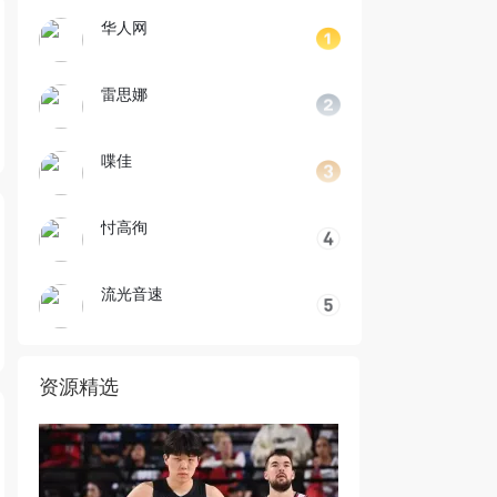
华人网
雷思娜
喋佳
忖高徇
流光音速
资源精选