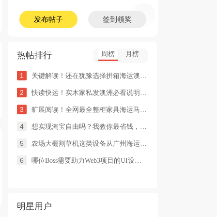
发布帖子
签到领奖
热帖排行
周榜
月榜
1
关键解读！还在犹豫选择拼箱海运澳洲or整柜海运悉尼墨尔本的朋友
2
快读快运！实木家私发澳洲必看说明这类家具熏蒸杀毒再可海运布里
3
旷展阅读！全网最全整柜家具海运马来西亚怡保的保姆式海运攻略！
4
想实现淘宝自由吗？我教你最省钱，最方便的方法
5
农场大棚割草机这类设备从广州海运到澳洲堪培拉过海关需要提供什
6
哪位Boss需要助力Web3项目的UI设计，或qian
明星用户