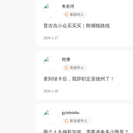
夹谷河
泰国华人
️普吉岛小众买买买｜附捕猫路线
2026-1-27
倥沸
美国华人
拿到绿卡后，我辞职定居德州了！
2026-1-26
gyieletnho
新加坡华人
两个人去趟新加坡，需要准备多少预算？