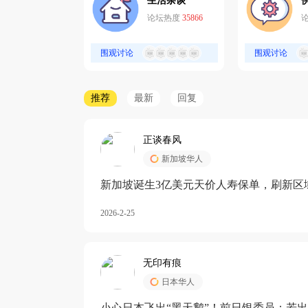
生活杂谈
论坛热度
35866
围观讨论
围观讨论
推荐
最新
回复
正谈春风
新加坡华人
新加坡诞生3亿美元天价人寿保单，刷新区
核心需求方
2026-2-25
无印有痕
日本华人
小心日本飞出“黑天鹅”！前日银委员：若出