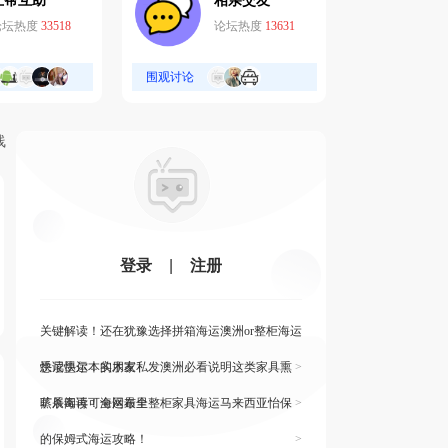
互帮互助
相亲交友
论坛热度
33518
论坛热度
13631
围观讨论
线
登录
|
注册
关键解读！还在犹豫选择拼箱海运澳洲or整柜海运
悉尼墨尔本的朋友
快读快运！实木家私发澳洲必看说明这类家具熏
>
蒸杀毒再可海运布里
旷展阅读！全网最全整柜家具海运马来西亚怡保
>
的保姆式海运攻略！
>