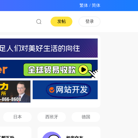
/
发帖
登录
日本
西班牙
德国