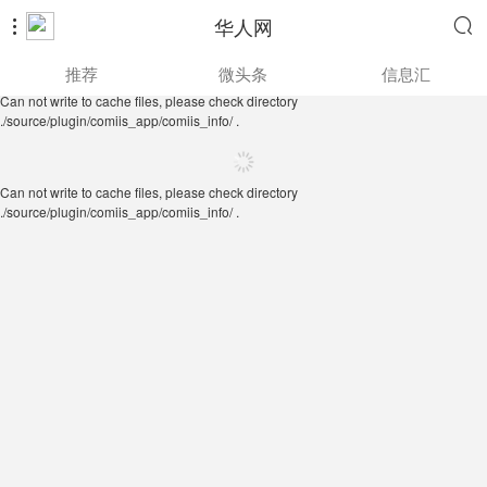
华人网


Can not write to cache files, please check directory
推荐
微头条
信息汇
./source/plugin/comiis_app/comiis_info/ .
Can not write to cache files, please check directory
./source/plugin/comiis_app/comiis_info/ .
Can not write to cache files, please check directory
./source/plugin/comiis_app/comiis_info/ .