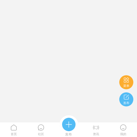

菜单

发布





首页
社区
发布
资讯
我的