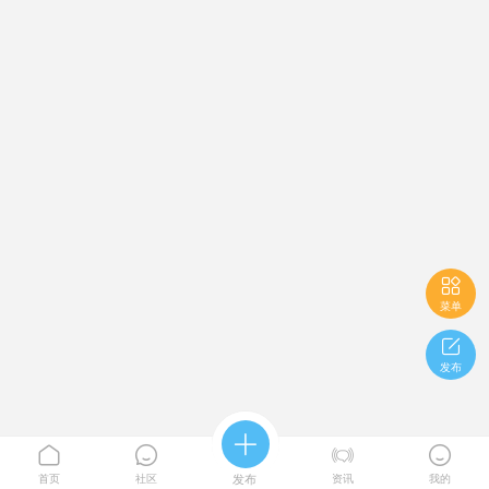

菜单

发布





首页
社区
发布
资讯
我的