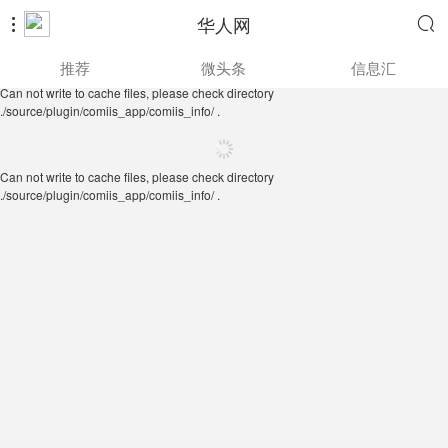
华人网


Can not write to cache files, please check directory
推荐
微头条
信息汇
./source/plugin/comiis_app/comiis_info/ .
Can not write to cache files, please check directory
./source/plugin/comiis_app/comiis_info/ .
Can not write to cache files, please check directory
./source/plugin/comiis_app/comiis_info/ .