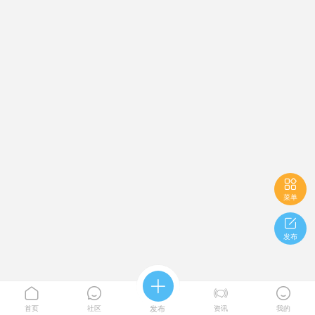

菜单

发布





首页
社区
发布
资讯
我的