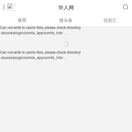
华人网


Can not write to cache files, please check directory
推荐
微头条
信息汇
./source/plugin/comiis_app/comiis_info/ .
Can not write to cache files, please check directory
./source/plugin/comiis_app/comiis_info/ .
Can not write to cache files, please check directory
./source/plugin/comiis_app/comiis_info/ .