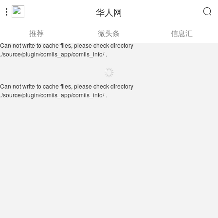
华人网


Can not write to cache files, please check directory
推荐
微头条
信息汇
./source/plugin/comiis_app/comiis_info/ .
Can not write to cache files, please check directory
./source/plugin/comiis_app/comiis_info/ .
Can not write to cache files, please check directory
./source/plugin/comiis_app/comiis_info/ .