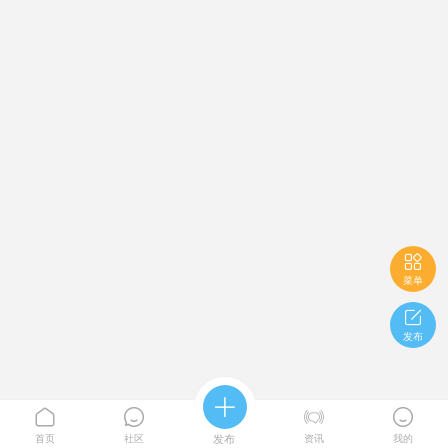

菜单

发布





首页
社区
发布
资讯
我的