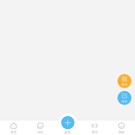

菜单

发布





首页
社区
发布
资讯
我的