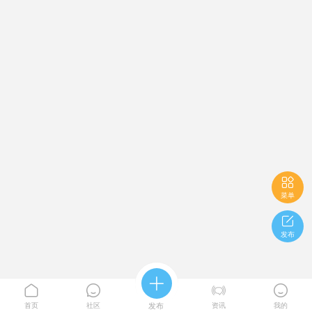

菜单

发布





首页
社区
发布
资讯
我的