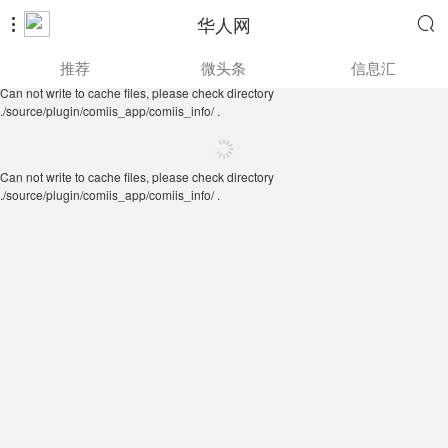
华人网


Can not write to cache files, please check directory
推荐
微头条
信息汇
./source/plugin/comiis_app/comiis_info/ .
Can not write to cache files, please check directory
./source/plugin/comiis_app/comiis_info/ .
Can not write to cache files, please check directory
./source/plugin/comiis_app/comiis_info/ .