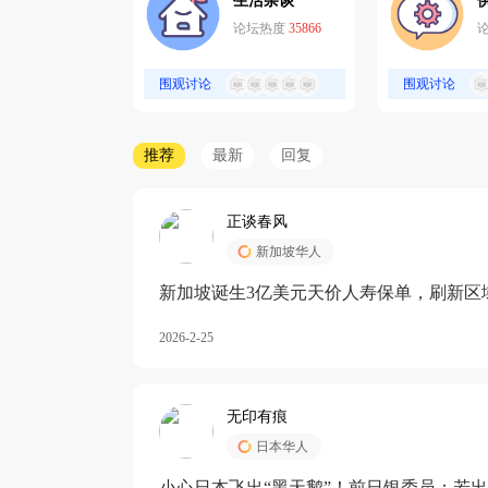
生活杂谈
论坛热度
35866
围观讨论
围观讨论
推荐
最新
回复
正谈春风
新加坡华人
新加坡诞生3亿美元天价人寿保单，刷新区
核心需求方
2026-2-25
无印有痕
日本华人
小心日本飞出“黑天鹅”！前日银委员：若出