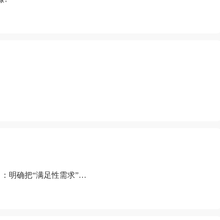
：明确把“满足性需求”排
“缺乏性生活”为由提出离