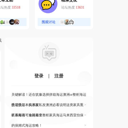
互帮互助
相亲交友
论坛热度
33518
论坛热度
13631
围观讨论
线
登录
|
注册
关键解读！还在犹豫选择拼箱海运澳洲or整柜海运
悉尼墨尔本的朋友
快读快运！实木家私发澳洲必看说明这类家具熏
>
蒸杀毒再可海运布里
旷展阅读！全网最全整柜家具海运马来西亚怡保
>
的保姆式海运攻略！
>