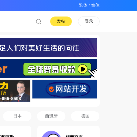
/
发帖
登录
日本
西班牙
德国