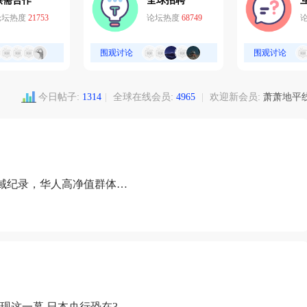
供需合作
全球招聘
论坛热度
21753
论坛热度
68749
围观讨论
围观讨论
今日帖子:
1314
|
全球在线会员:
4965
|
欢迎新会员:
萧萧地平
域纪录，华人高净值群体成
现这一幕 日本央行恐在3月