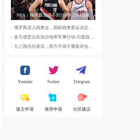
NBA｜杨瀚森出场不到5分钟 2分1篮板
俄罗斯进入残奥会，国际残奥委会决定全面恢复俄罗斯会员资格
多方谴责以在加沙地带军事行动 印度踩踏事件已致36人死亡
九三阅兵结束后，西方不得不重新评估东方力量，这五国表态来了，
Youtube
Twitter
Telegram
版主申请
推荐申请
社区建议