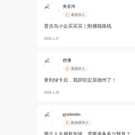
夹谷河
泰国华人
️普吉岛小众买买买｜附捕猫路线
2026-1-27
倥沸
美国华人
拿到绿卡后，我辞职定居德州了！
2026-1-26
gyieletnho
新加坡华人
两个人去趟新加坡，需要准备多少预算？