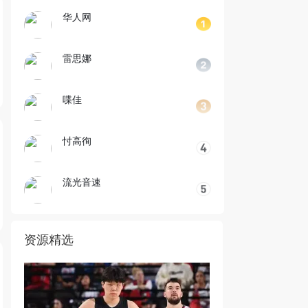
华人网
雷思娜
喋佳
忖高徇
流光音速
资源精选