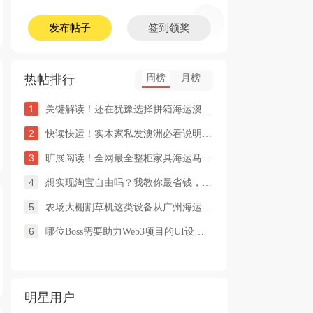
发布帖子
签到领奖
热帖排行
周榜
月榜
1
关键解读！还在犹豫选择拼箱海运澳洲or整柜海运悉尼墨尔本的朋友
2
快读快运！实木家私发澳洲必看说明这类家具熏蒸杀毒再可海运布里
3
旷展阅读！全网最全整柜家具海运马来西亚怡保的保姆式海运攻略！
4
想实现淘宝自由吗？我教你最省钱，最方便的方法
5
农场大棚割草机这类设备从广州海运到澳洲堪培拉过海关需要提供什
6
哪位Boss需要助力Web3项目的UI设计，或qian
明星用户