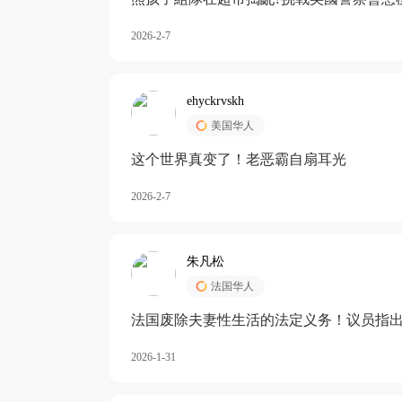
2026-2-7
ehyckrvskh
美国华人
这个世界真变了！老恶霸自扇耳光
2026-2-7
朱凡松
法国华人
法国废除夫妻性生活的法定义务！议员指出
除出法定的“夫妻互助”范畴，以后不能再以
2026-1-31
婚