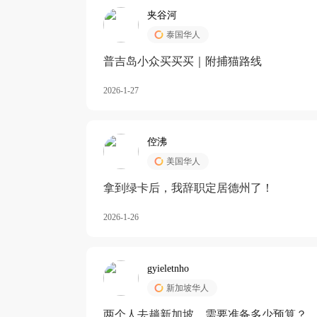
夹谷河
泰国华人
️普吉岛小众买买买｜附捕猫路线
2026-1-27
倥沸
美国华人
拿到绿卡后，我辞职定居德州了！
2026-1-26
gyieletnho
新加坡华人
两个人去趟新加坡，需要准备多少预算？