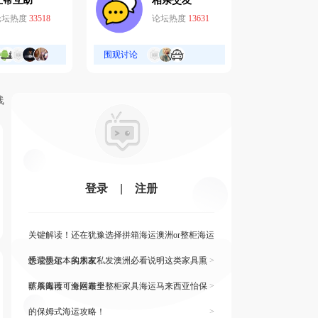
互帮互助
相亲交友
论坛热度
33518
论坛热度
13631
围观讨论
线
登录
|
注册
关键解读！还在犹豫选择拼箱海运澳洲or整柜海运
悉尼墨尔本的朋友
快读快运！实木家私发澳洲必看说明这类家具熏
>
蒸杀毒再可海运布里
旷展阅读！全网最全整柜家具海运马来西亚怡保
>
的保姆式海运攻略！
>