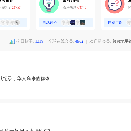
供需合作
全球招聘
论坛热度
21753
论坛热度
68749
围观讨论
围观讨论
今日帖子:
1319
|
全球在线会员:
4962
|
欢迎新会员:
萧萧地平
域纪录，华人高净值群体成
现这一幕 日本央行恐在3月