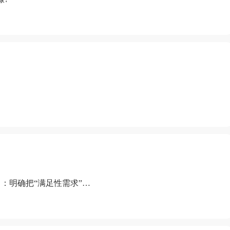
：明确把“满足性需求”排
“缺乏性生活”为由提出离