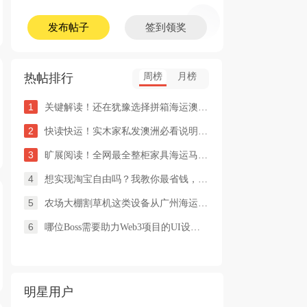
发布帖子
签到领奖
热帖排行
周榜
月榜
1
关键解读！还在犹豫选择拼箱海运澳洲or整柜海运悉尼墨尔本的朋友
2
快读快运！实木家私发澳洲必看说明这类家具熏蒸杀毒再可海运布里
3
旷展阅读！全网最全整柜家具海运马来西亚怡保的保姆式海运攻略！
4
想实现淘宝自由吗？我教你最省钱，最方便的方法
5
农场大棚割草机这类设备从广州海运到澳洲堪培拉过海关需要提供什
6
哪位Boss需要助力Web3项目的UI设计，或qian
明星用户