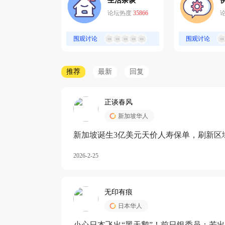
生活杂谈
论坛热度
35866
围观讨论
围观讨论
推荐
最新
回复
正谈春风
新加坡华人
新加坡诞生3亿美元天价人寿保单，刷新区
核心需求方
2026-2-25
无印有痕
日本华人
小心日本飞出“黑天鹅”！前日银委员：若出