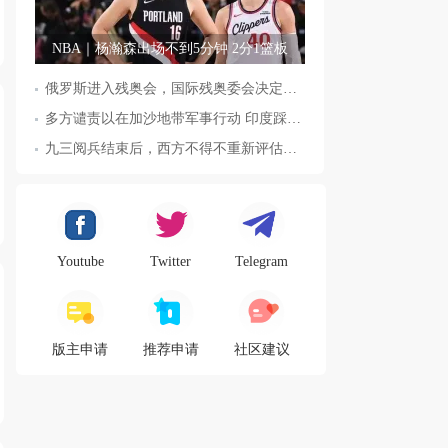
NBA｜杨瀚森出场不到5分钟 2分1篮板
俄罗斯进入残奥会，国际残奥委会决定全面恢复俄罗斯会员资格
多方谴责以在加沙地带军事行动 印度踩踏事件已致36人死亡
九三阅兵结束后，西方不得不重新评估东方力量，这五国表态来了，
Youtube
Twitter
Telegram
版主申请
推荐申请
社区建议