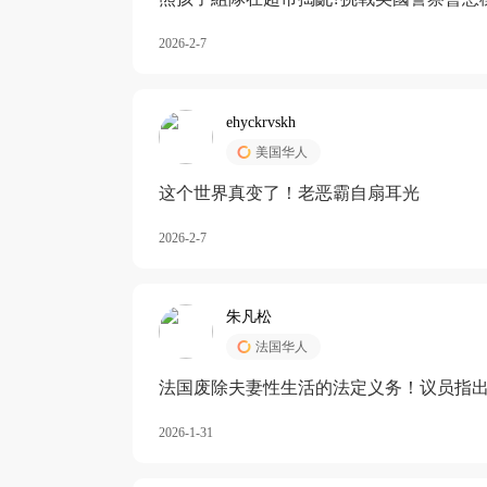
2026-2-7
ehyckrvskh
美国华人
这个世界真变了！老恶霸自扇耳光
2026-2-7
朱凡松
法国华人
法国废除夫妻性生活的法定义务！议员指出
除出法定的“夫妻互助”范畴，以后不能再以
2026-1-31
婚