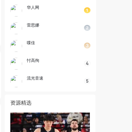
华人网
雷思娜
喋佳
忖高徇
流光音速
资源精选