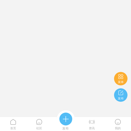

菜单

发布





首页
社区
发布
资讯
我的