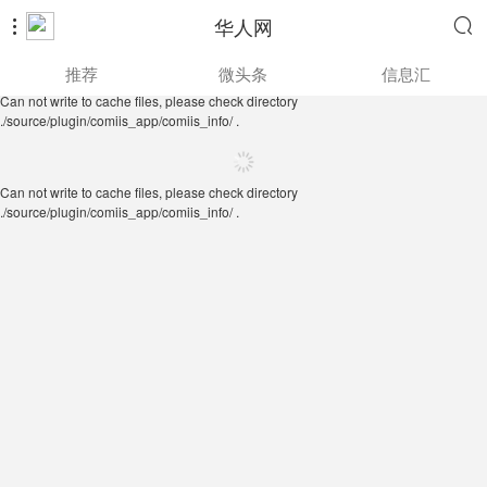
华人网


Can not write to cache files, please check directory
推荐
微头条
信息汇
./source/plugin/comiis_app/comiis_info/ .
Can not write to cache files, please check directory
./source/plugin/comiis_app/comiis_info/ .
Can not write to cache files, please check directory
./source/plugin/comiis_app/comiis_info/ .