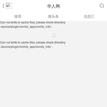
华人网


Can not write to cache files, please check directory
推荐
微头条
信息汇
./source/plugin/comiis_app/comiis_info/ .
Can not write to cache files, please check directory
./source/plugin/comiis_app/comiis_info/ .
Can not write to cache files, please check directory
./source/plugin/comiis_app/comiis_info/ .