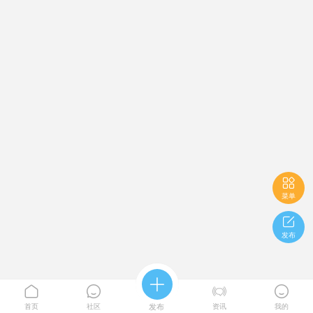

菜单

发布





首页
社区
发布
资讯
我的