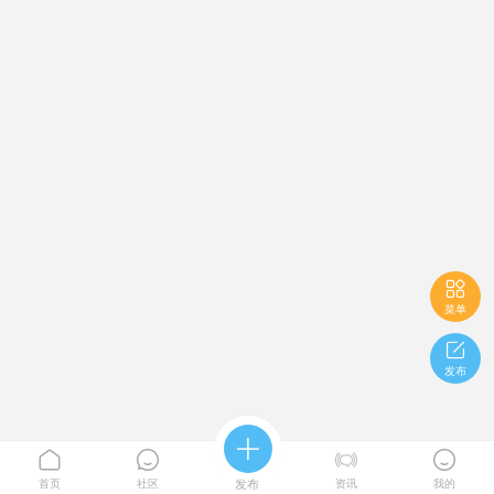

菜单

发布





首页
社区
发布
资讯
我的