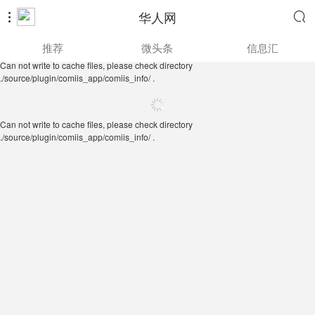
华人网


Can not write to cache files, please check directory
推荐
微头条
信息汇
./source/plugin/comiis_app/comiis_info/ .
Can not write to cache files, please check directory
./source/plugin/comiis_app/comiis_info/ .
Can not write to cache files, please check directory
./source/plugin/comiis_app/comiis_info/ .