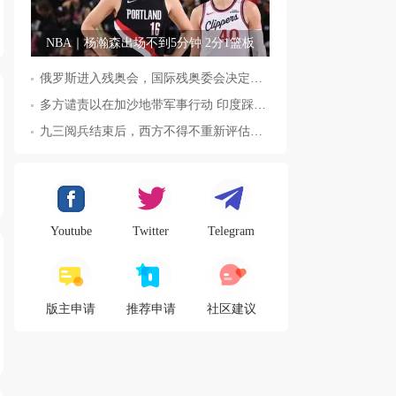
NBA｜杨瀚森出场不到5分钟 2分1篮板
俄罗斯进入残奥会，国际残奥委会决定全面恢复俄罗斯会员资格
多方谴责以在加沙地带军事行动 印度踩踏事件已致36人死亡
九三阅兵结束后，西方不得不重新评估东方力量，这五国表态来了，
Youtube
Twitter
Telegram
版主申请
推荐申请
社区建议