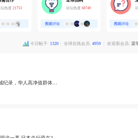
供需合作
全球招聘
论坛热度
21753
论坛热度
68749
围观讨论
围观讨论
今日帖子:
1320
|
全球在线会员:
4959
|
欢迎新会员:
梁
域纪录，华人高净值群体成
现这一幕 日本央行恐在3月