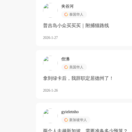
夹谷河
泰国华人
️普吉岛小众买买买｜附捕猫路线
2026-1-27
倥沸
美国华人
拿到绿卡后，我辞职定居德州了！
2026-1-26
gyieletnho
新加坡华人
两个人去趟新加坡，需要准备多少预算？