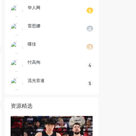
华人网
雷思娜
喋佳
忖高徇
流光音速
资源精选