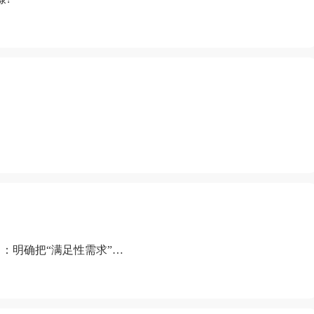
：明确把“满足性需求”排
“缺乏性生活”为由提出离