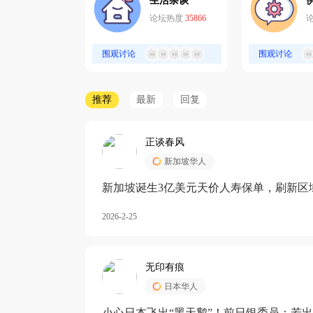
生活杂谈
论坛热度
35866
围观讨论
围观讨论
推荐
最新
回复
正谈春风
新加坡华人
新加坡诞生3亿美元天价人寿保单，刷新区
核心需求方
2026-2-25
无印有痕
日本华人
小心日本飞出“黑天鹅”！前日银委员：若出