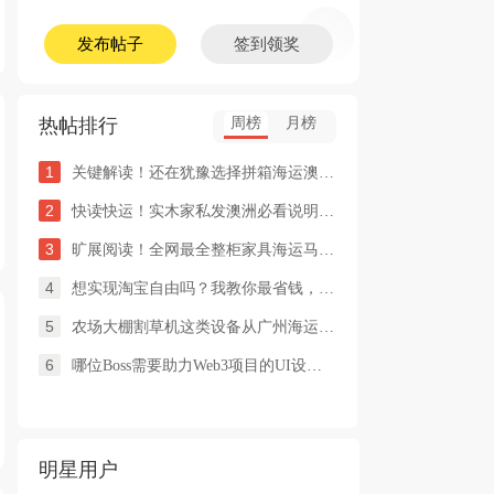
发布帖子
签到领奖
热帖排行
周榜
月榜
1
关键解读！还在犹豫选择拼箱海运澳洲or整柜海运悉尼墨尔本的朋友
2
快读快运！实木家私发澳洲必看说明这类家具熏蒸杀毒再可海运布里
3
旷展阅读！全网最全整柜家具海运马来西亚怡保的保姆式海运攻略！
4
想实现淘宝自由吗？我教你最省钱，最方便的方法
5
农场大棚割草机这类设备从广州海运到澳洲堪培拉过海关需要提供什
6
哪位Boss需要助力Web3项目的UI设计，或qian
明星用户