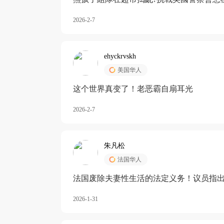
2026-2-7
ehyckrvskh
美国华人
这个世界真变了！老恶霸自扇耳光
2026-2-7
朱凡松
法国华人
法国废除夫妻性生活的法定义务！议员指出
除出法定的“夫妻互助”范畴，以后不能再以
2026-1-31
婚