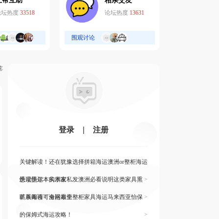
互帮互助
相亲交友
论坛热度
33518
论坛热度
13631
围观讨论
莘
登录
|
注册
关键解读！还在犹豫选择拼箱海运澳洲or整柜海运
悉尼墨尔本的朋友
快读快运！实木家私发澳洲必看说明这类家具熏
>
蒸杀毒再可海运布里
旷展阅读！全网最全整柜家具海运马来西亚怡保
>
的保姆式海运攻略！
>