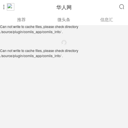
华人网


Can not write to cache files, please check directory
推荐
微头条
信息汇
./source/plugin/comiis_app/comiis_info/ .
Can not write to cache files, please check directory
./source/plugin/comiis_app/comiis_info/ .
Can not write to cache files, please check directory
./source/plugin/comiis_app/comiis_info/ .