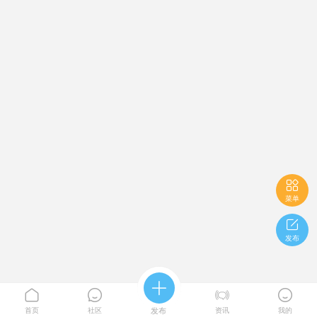

菜单

发布





首页
社区
发布
资讯
我的