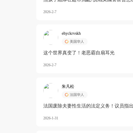
2026-2-7
ehyckrvskh
美国华人
这个世界真变了！老恶霸自扇耳光
2026-2-7
朱凡松
法国华人
法国废除夫妻性生活的法定义务！议员指出
除出法定的“夫妻互助”范畴，以后不能再以
2026-1-31
婚