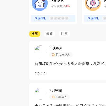
生活杂谈
论坛热度
35866
围观讨论
围观讨论
推荐
最新
回复
正谈春风
新加坡华人
新加坡诞生3亿美元天价人寿保单，刷新区
核心需求方
2026-2-25
无印有痕
日本华人
小心日本飞出“黑天鹅”！前日银委员：若出