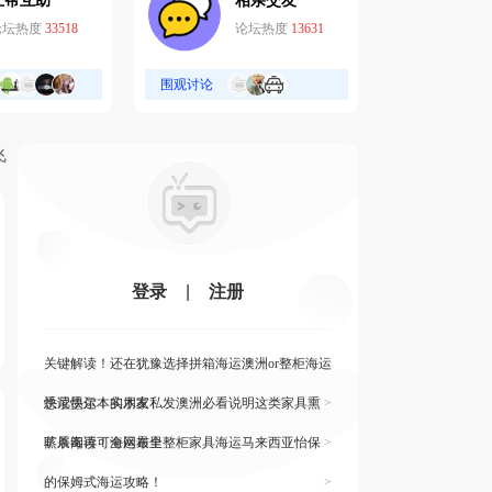
互帮互助
相亲交友
论坛热度
33518
论坛热度
13631
围观讨论
飞
登录
|
注册
关键解读！还在犹豫选择拼箱海运澳洲or整柜海运
悉尼墨尔本的朋友
快读快运！实木家私发澳洲必看说明这类家具熏
>
蒸杀毒再可海运布里
旷展阅读！全网最全整柜家具海运马来西亚怡保
>
的保姆式海运攻略！
>