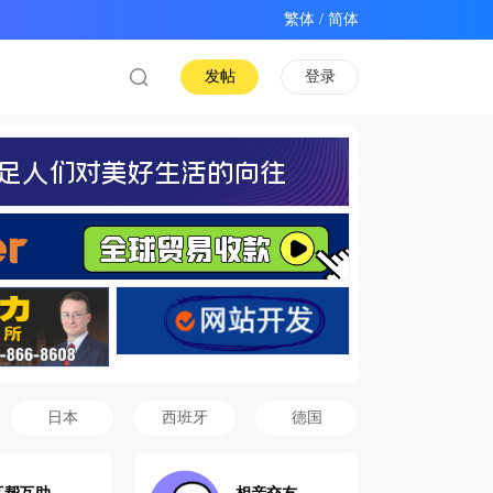
/
发帖
登录
日本
西班牙
德国