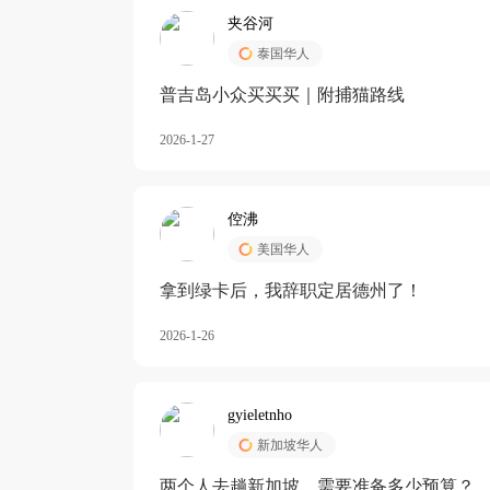
夹谷河
泰国华人
️普吉岛小众买买买｜附捕猫路线
2026-1-27
倥沸
美国华人
拿到绿卡后，我辞职定居德州了！
2026-1-26
gyieletnho
新加坡华人
两个人去趟新加坡，需要准备多少预算？