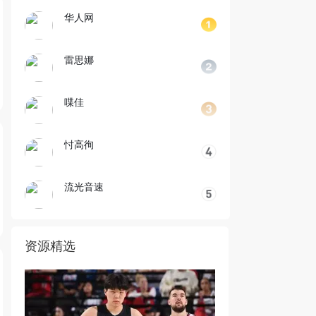
华人网
雷思娜
喋佳
忖高徇
流光音速
资源精选