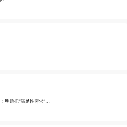
：明确把“满足性需求”排
“缺乏性生活”为由提出离