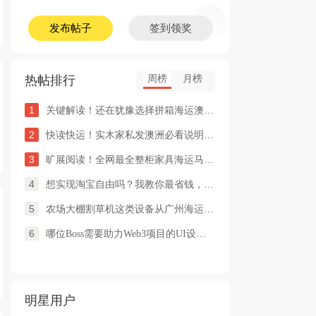
发布帖子
签到领奖
热帖排行
周榜
月榜
1
关键解读！还在犹豫选择拼箱海运澳洲or整柜海运悉尼墨尔本的朋友
2
快读快运！实木家私发澳洲必看说明这类家具熏蒸杀毒再可海运布里
3
旷展阅读！全网最全整柜家具海运马来西亚怡保的保姆式海运攻略！
4
想实现淘宝自由吗？我教你最省钱，最方便的方法
5
农场大棚割草机这类设备从广州海运到澳洲堪培拉过海关需要提供什
6
哪位Boss需要助力Web3项目的UI设计，或qian
明星用户