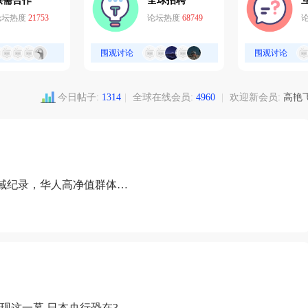
供需合作
全球招聘
论坛热度
21753
论坛热度
68749
围观讨论
围观讨论
今日帖子:
1314
|
全球在线会员:
4960
|
欢迎新会员:
高艳
域纪录，华人高净值群体成
现这一幕 日本央行恐在3月