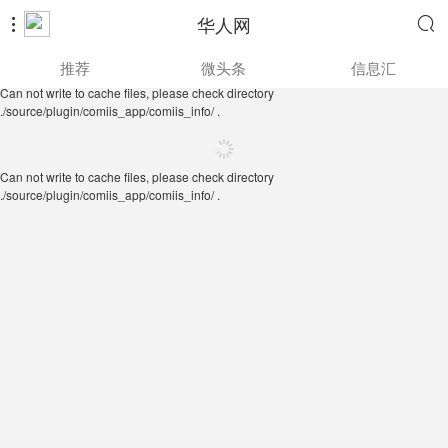
华人网


Can not write to cache files, please check directory
推荐
微头条
信息汇
./source/plugin/comiis_app/comiis_info/ .
Can not write to cache files, please check directory
./source/plugin/comiis_app/comiis_info/ .
Can not write to cache files, please check directory
./source/plugin/comiis_app/comiis_info/ .