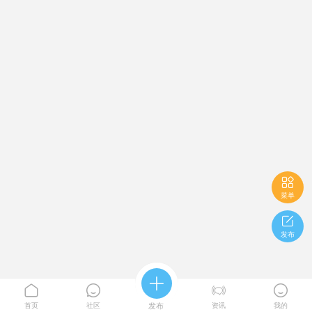

菜单

发布





首页
社区
发布
资讯
我的