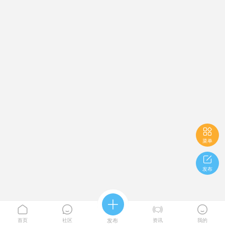

菜单

发布





首页
社区
发布
资讯
我的