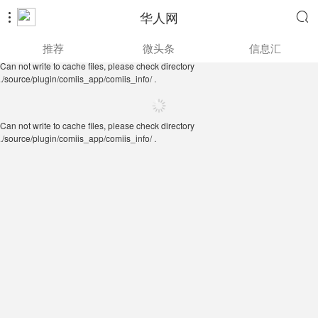
华人网


Can not write to cache files, please check directory
推荐
微头条
信息汇
./source/plugin/comiis_app/comiis_info/ .
Can not write to cache files, please check directory
./source/plugin/comiis_app/comiis_info/ .
Can not write to cache files, please check directory
./source/plugin/comiis_app/comiis_info/ .