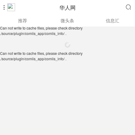
华人网


Can not write to cache files, please check directory
推荐
微头条
信息汇
./source/plugin/comiis_app/comiis_info/ .
Can not write to cache files, please check directory
./source/plugin/comiis_app/comiis_info/ .
Can not write to cache files, please check directory
./source/plugin/comiis_app/comiis_info/ .