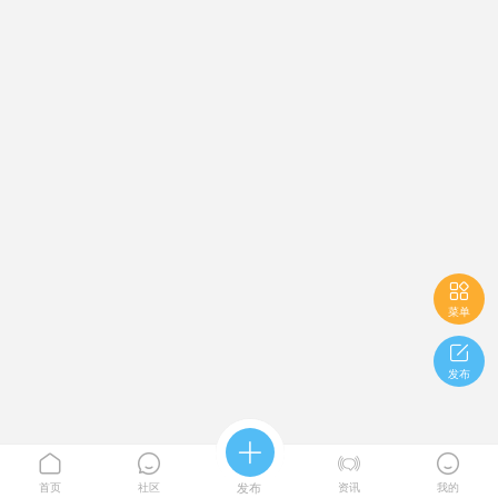

菜单

发布





首页
社区
发布
资讯
我的