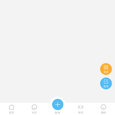

菜单

发布





首页
社区
发布
资讯
我的