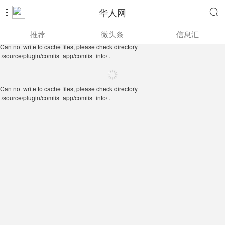
华人网


Can not write to cache files, please check directory
推荐
微头条
信息汇
./source/plugin/comiis_app/comiis_info/ .
Can not write to cache files, please check directory
./source/plugin/comiis_app/comiis_info/ .
Can not write to cache files, please check directory
./source/plugin/comiis_app/comiis_info/ .