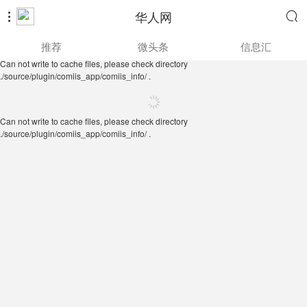
华人网


Can not write to cache files, please check directory
推荐
微头条
信息汇
./source/plugin/comiis_app/comiis_info/ .
Can not write to cache files, please check directory
./source/plugin/comiis_app/comiis_info/ .
Can not write to cache files, please check directory
./source/plugin/comiis_app/comiis_info/ .