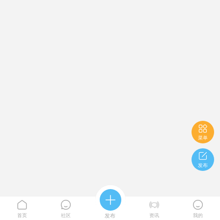

菜单

发布





首页
社区
发布
资讯
我的