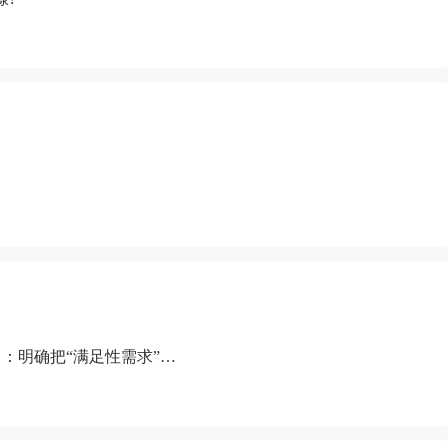
：明确把“满足性需求”排
“缺乏性生活”为由提出离