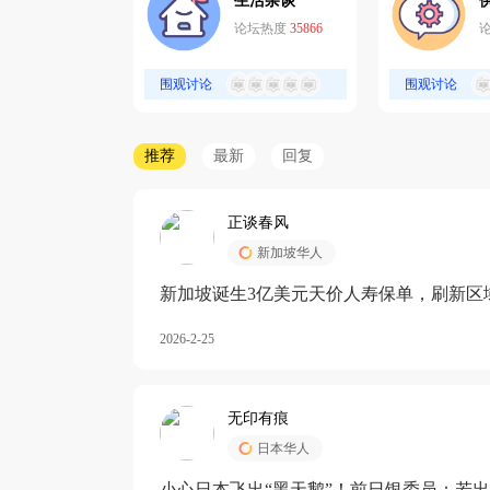
生活杂谈
论坛热度
35866
围观讨论
围观讨论
推荐
最新
回复
正谈春风
新加坡华人
新加坡诞生3亿美元天价人寿保单，刷新区
核心需求方
2026-2-25
无印有痕
日本华人
小心日本飞出“黑天鹅”！前日银委员：若出