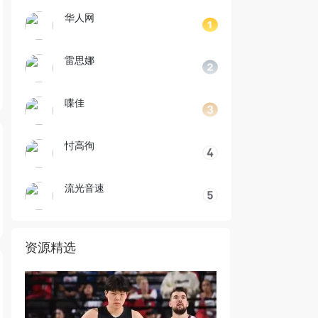
华人网
雷思娜
喋佳
忖高徇
流光音速
资源精选