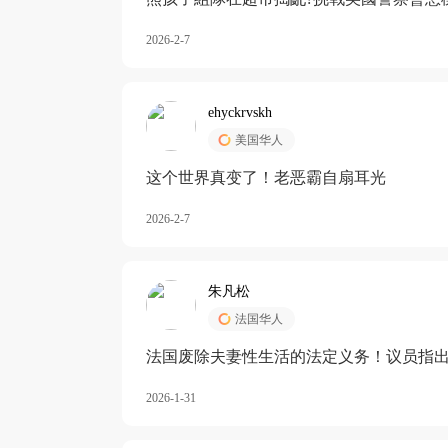
2026-2-7
ehyckrvskh
美国华人
这个世界真变了！老恶霸自扇耳光
2026-2-7
朱凡松
法国华人
法国废除夫妻性生活的法定义务！议员指出
除出法定的“夫妻互助”范畴，以后不能再以
2026-1-31
婚