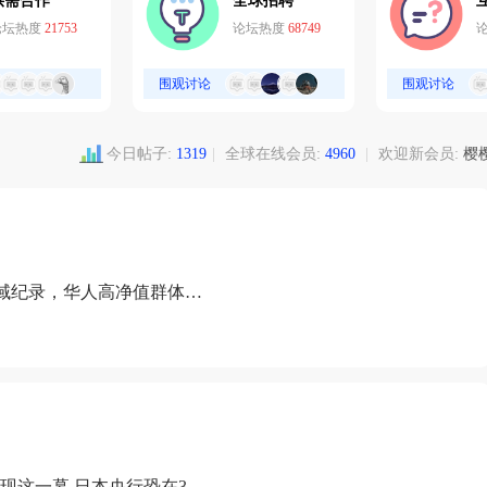
供需合作
全球招聘
论坛热度
21753
论坛热度
68749
围观讨论
围观讨论
今日帖子:
1319
|
全球在线会员:
4960
|
欢迎新会员:
樱
域纪录，华人高净值群体成
现这一幕 日本央行恐在3月