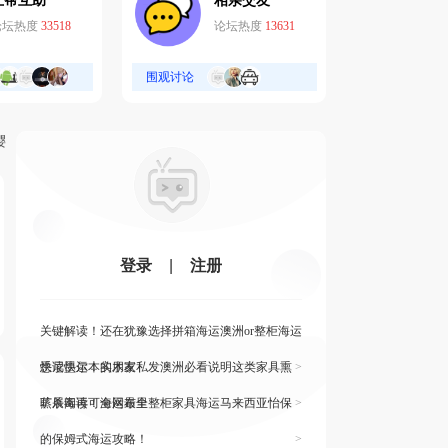
互帮互助
相亲交友
论坛热度
33518
论坛热度
13631
围观讨论
樱
登录
|
注册
关键解读！还在犹豫选择拼箱海运澳洲or整柜海运
悉尼墨尔本的朋友
快读快运！实木家私发澳洲必看说明这类家具熏
>
蒸杀毒再可海运布里
旷展阅读！全网最全整柜家具海运马来西亚怡保
>
的保姆式海运攻略！
>