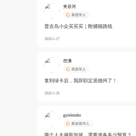
夹谷河
泰国华人
️普吉岛小众买买买｜附捕猫路线
2026-1-27
倥沸
美国华人
拿到绿卡后，我辞职定居德州了！
2026-1-26
gyieletnho
新加坡华人
两个人去趟新加坡，需要准备多少预算？