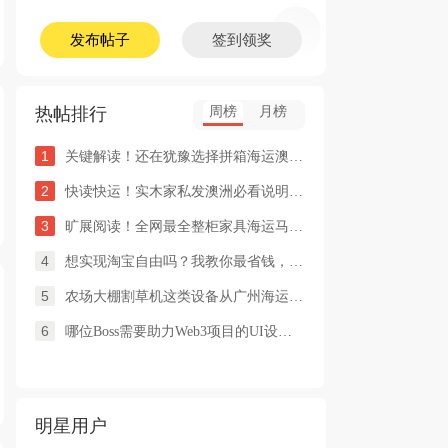
发布帖子
签到领奖
热帖排行
周榜
月榜
1
关键解读！还在犹豫选择拼箱海运澳洲or整柜海运悉尼墨尔本的朋友
2
快读快运！实木家私发澳洲必看说明这类家具熏蒸杀毒再可海运布里
3
旷展阅读！全网最全整柜家具海运马来西亚怡保的保姆式海运攻略！
4
想实现淘宝自由吗？我教你最省钱，最方便的方法
5
农场大棚割草机这类设备从广州海运到澳洲堪培拉过海关需要提供什
6
哪位Boss需要助力Web3项目的UI设计，或qian
明星用户