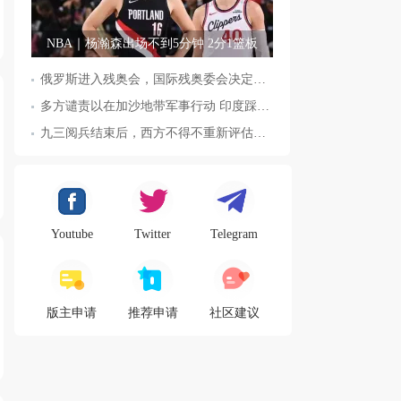
NBA｜杨瀚森出场不到5分钟 2分1篮板
俄罗斯进入残奥会，国际残奥委会决定全面恢复俄罗斯会员资格
多方谴责以在加沙地带军事行动 印度踩踏事件已致36人死亡
九三阅兵结束后，西方不得不重新评估东方力量，这五国表态来了，
Youtube
Twitter
Telegram
版主申请
推荐申请
社区建议