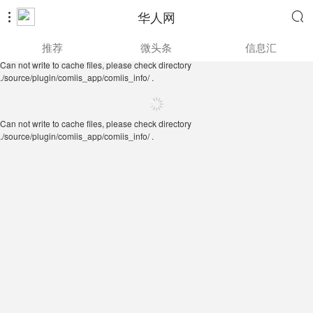
华人网


Can not write to cache files, please check directory
推荐
微头条
信息汇
./source/plugin/comiis_app/comiis_info/ .
Can not write to cache files, please check directory
./source/plugin/comiis_app/comiis_info/ .
Can not write to cache files, please check directory
./source/plugin/comiis_app/comiis_info/ .