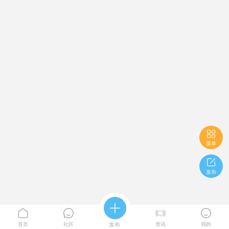

菜单

发布





首页
社区
发布
资讯
我的