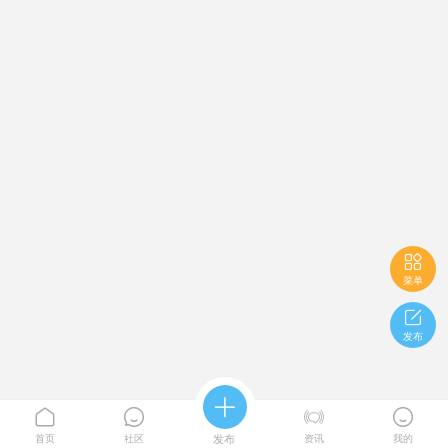

菜单

发布





首页
社区
发布
资讯
我的