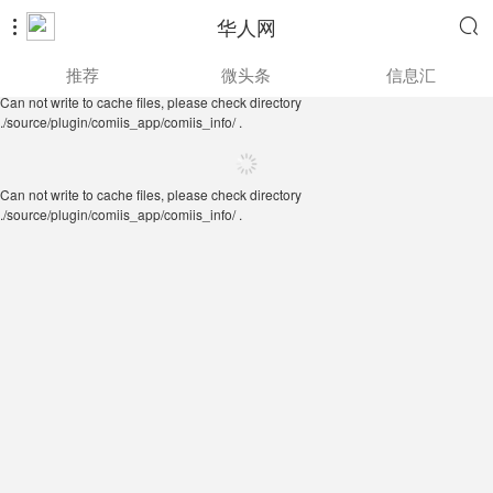
华人网


Can not write to cache files, please check directory
推荐
微头条
信息汇
./source/plugin/comiis_app/comiis_info/ .
Can not write to cache files, please check directory
./source/plugin/comiis_app/comiis_info/ .
Can not write to cache files, please check directory
./source/plugin/comiis_app/comiis_info/ .