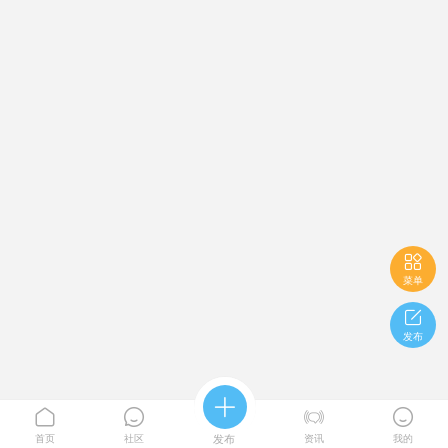

菜单

发布





首页
社区
发布
资讯
我的