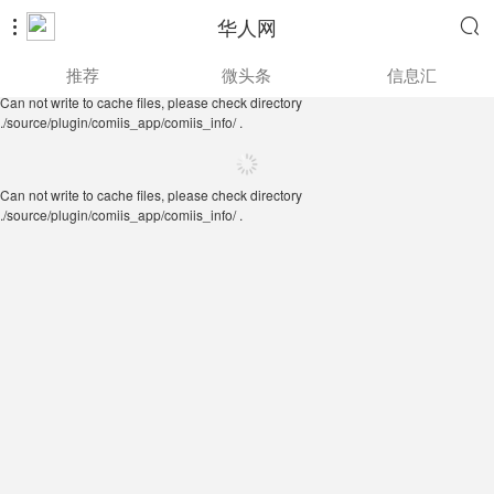
华人网


Can not write to cache files, please check directory
推荐
微头条
信息汇
./source/plugin/comiis_app/comiis_info/ .
Can not write to cache files, please check directory
./source/plugin/comiis_app/comiis_info/ .
Can not write to cache files, please check directory
./source/plugin/comiis_app/comiis_info/ .