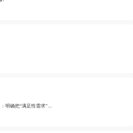
：明确把“满足性需求”排
“缺乏性生活”为由提出离