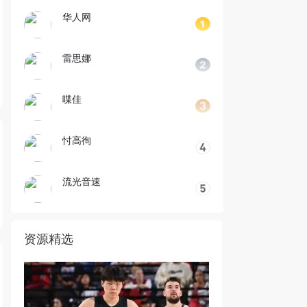
华人网
雷思娜
喋佳
忖高徇
流光音速
资源精选