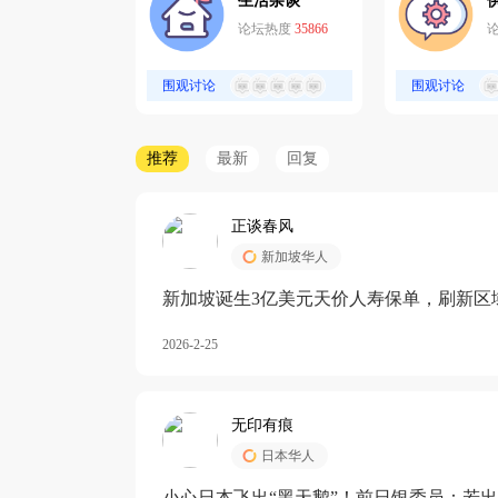
生活杂谈
论坛热度
35866
围观讨论
围观讨论
推荐
最新
回复
正谈春风
新加坡华人
新加坡诞生3亿美元天价人寿保单，刷新区
核心需求方
2026-2-25
无印有痕
日本华人
小心日本飞出“黑天鹅”！前日银委员：若出