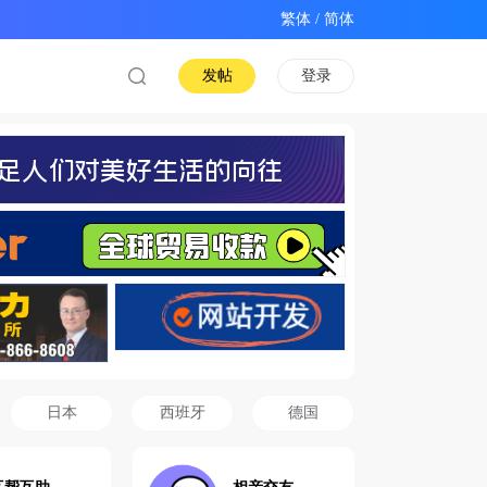
/
发帖
登录
日本
西班牙
德国