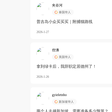
夹谷河
泰国华人
️普吉岛小众买买买｜附捕猫路线
2026-1-27
倥沸
美国华人
拿到绿卡后，我辞职定居德州了！
2026-1-26
gyieletnho
新加坡华人
两个人去趟新加坡，需要准备多少预算？