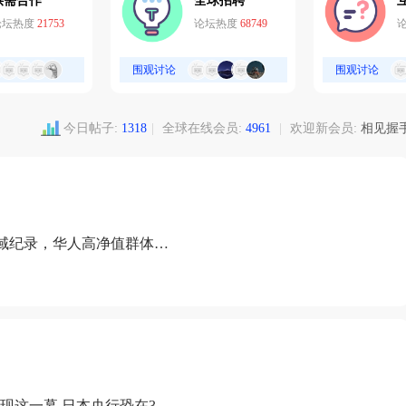
供需合作
全球招聘
论坛热度
21753
论坛热度
68749
围观讨论
围观讨论
今日帖子:
1318
|
全球在线会员:
4961
|
欢迎新会员:
相见握
域纪录，华人高净值群体成
现这一幕 日本央行恐在3月