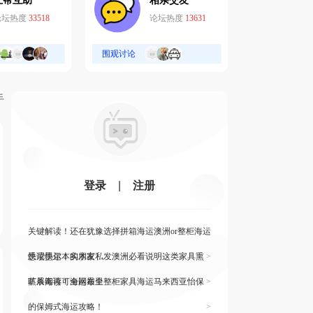
互帮互助
相亲交友
论坛热度
33518
论坛热度
13631
围观讨论
手
登录
|
注册
关键解读！还在犹豫选择拼箱海运澳洲or整柜海运
悉尼墨尔本的朋友
快读快运！实木家私发澳洲必看说明这类家具熏
>
蒸杀毒再可海运布里
旷展阅读！全网最全整柜家具海运马来西亚怡保
>
的保姆式海运攻略！
>