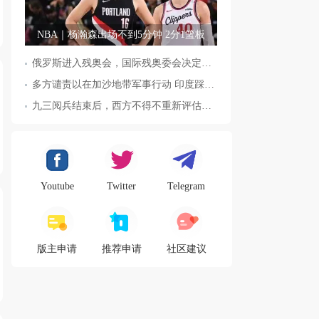
NBA｜杨瀚森出场不到5分钟 2分1篮板
俄罗斯进入残奥会，国际残奥委会决定全面恢复俄罗斯会员资格
多方谴责以在加沙地带军事行动 印度踩踏事件已致36人死亡
九三阅兵结束后，西方不得不重新评估东方力量，这五国表态来了，
Youtube
Twitter
Telegram
版主申请
推荐申请
社区建议