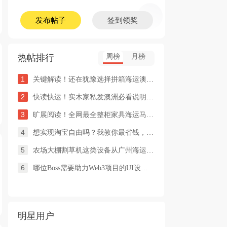
发布帖子
签到领奖
热帖排行
周榜
月榜
1
关键解读！还在犹豫选择拼箱海运澳洲or整柜海运悉尼墨尔本的朋友
2
快读快运！实木家私发澳洲必看说明这类家具熏蒸杀毒再可海运布里
3
旷展阅读！全网最全整柜家具海运马来西亚怡保的保姆式海运攻略！
4
想实现淘宝自由吗？我教你最省钱，最方便的方法
5
农场大棚割草机这类设备从广州海运到澳洲堪培拉过海关需要提供什
6
哪位Boss需要助力Web3项目的UI设计，或qian
明星用户