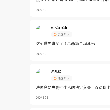
2026-2-7
ehyckrvskh
美国华人
这个世界真变了！老恶霸自扇耳光
2026-2-7
朱凡松
法国华人
法国废除夫妻性生活的法定义务！议员指出
除出法定的“夫妻互助”范畴，以后不能再以
2026-1-31
婚