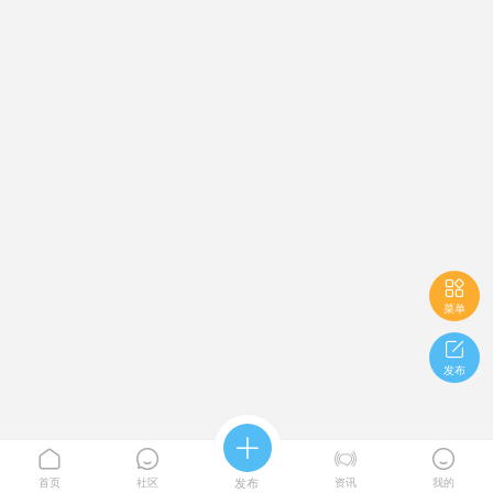

菜单

发布





首页
社区
发布
资讯
我的