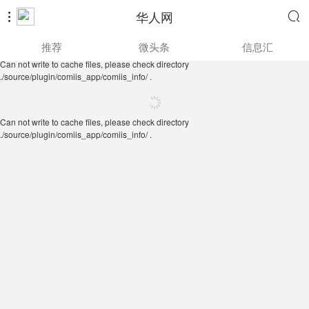
华人网


Can not write to cache files, please check directory
推荐
微头条
信息汇
./source/plugin/comiis_app/comiis_info/ .
Can not write to cache files, please check directory
./source/plugin/comiis_app/comiis_info/ .
Can not write to cache files, please check directory
./source/plugin/comiis_app/comiis_info/ .