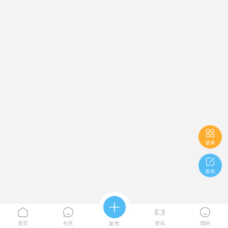

菜单

发布





首页
社区
发布
资讯
我的