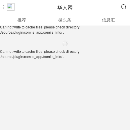
华人网


Can not write to cache files, please check directory
推荐
微头条
信息汇
./source/plugin/comiis_app/comiis_info/ .
Can not write to cache files, please check directory
./source/plugin/comiis_app/comiis_info/ .
Can not write to cache files, please check directory
./source/plugin/comiis_app/comiis_info/ .