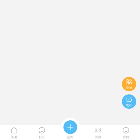

菜单

发布





首页
社区
发布
资讯
我的