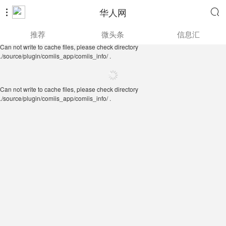
华人网


Can not write to cache files, please check directory
推荐
微头条
信息汇
./source/plugin/comiis_app/comiis_info/ .
Can not write to cache files, please check directory
./source/plugin/comiis_app/comiis_info/ .
Can not write to cache files, please check directory
./source/plugin/comiis_app/comiis_info/ .