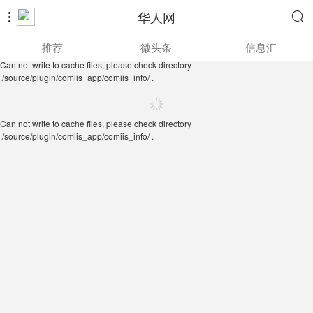
华人网


Can not write to cache files, please check directory
推荐
微头条
信息汇
./source/plugin/comiis_app/comiis_info/ .
Can not write to cache files, please check directory
./source/plugin/comiis_app/comiis_info/ .
Can not write to cache files, please check directory
./source/plugin/comiis_app/comiis_info/ .