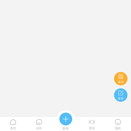

菜单

发布





首页
社区
发布
资讯
我的