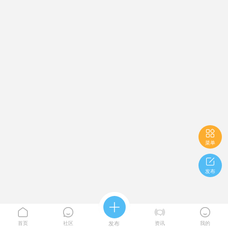

菜单

发布





首页
社区
发布
资讯
我的