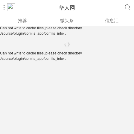
华人网


Can not write to cache files, please check directory
推荐
微头条
信息汇
./source/plugin/comiis_app/comiis_info/ .
Can not write to cache files, please check directory
./source/plugin/comiis_app/comiis_info/ .
Can not write to cache files, please check directory
./source/plugin/comiis_app/comiis_info/ .