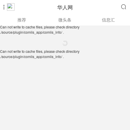
华人网


Can not write to cache files, please check directory
推荐
微头条
信息汇
./source/plugin/comiis_app/comiis_info/ .
Can not write to cache files, please check directory
./source/plugin/comiis_app/comiis_info/ .
Can not write to cache files, please check directory
./source/plugin/comiis_app/comiis_info/ .