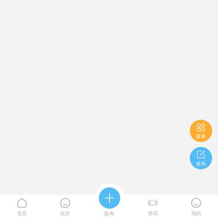

菜单

发布





首页
社区
发布
资讯
我的