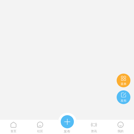

菜单

发布





首页
社区
发布
资讯
我的