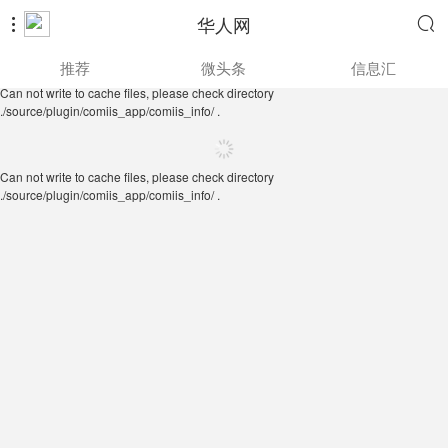
华人网


Can not write to cache files, please check directory
推荐
微头条
信息汇
./source/plugin/comiis_app/comiis_info/ .
Can not write to cache files, please check directory
./source/plugin/comiis_app/comiis_info/ .
Can not write to cache files, please check directory
./source/plugin/comiis_app/comiis_info/ .