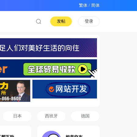
/
发帖
登录
日本
西班牙
德国