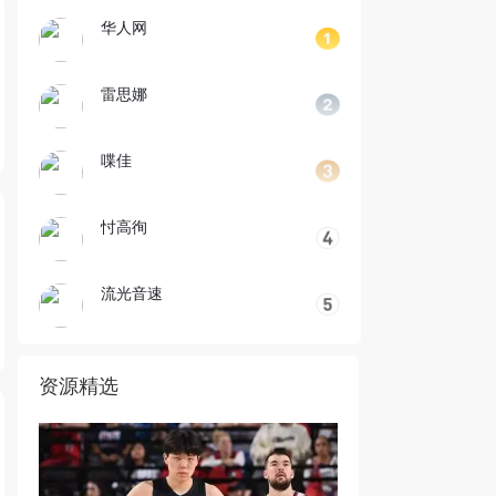
华人网
雷思娜
喋佳
忖高徇
流光音速
资源精选