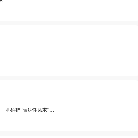
：明确把“满足性需求”排
“缺乏性生活”为由提出离