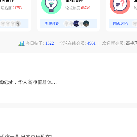
供需合作
全球招聘
论坛热度
21753
论坛热度
68749
围观讨论
围观讨论
今日帖子:
1322
|
全球在线会员:
4961
|
欢迎新会员:
高艳
域纪录，华人高净值群体成
现这一幕 日本央行恐在3月