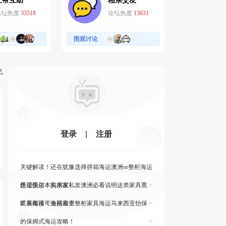
互帮互助
相亲交友
论坛热度
33518
论坛热度
13631
围观讨论
飞
登录
|
注册
关键解读！还在犹豫选择拼箱海运澳洲or整柜海运
悉尼墨尔本的朋友
快读快运！实木家私发澳洲必看说明这类家具熏
>
蒸杀毒再可海运布里
旷展阅读！全网最全整柜家具海运马来西亚怡保
>
的保姆式海运攻略！
>