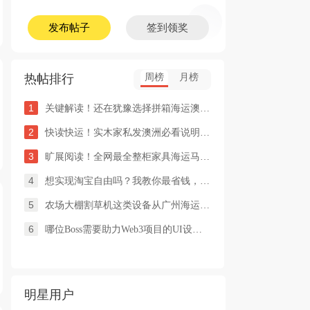
发布帖子
签到领奖
热帖排行
周榜
月榜
1
关键解读！还在犹豫选择拼箱海运澳洲or整柜海运悉尼墨尔本的朋友
2
快读快运！实木家私发澳洲必看说明这类家具熏蒸杀毒再可海运布里
3
旷展阅读！全网最全整柜家具海运马来西亚怡保的保姆式海运攻略！
4
想实现淘宝自由吗？我教你最省钱，最方便的方法
5
农场大棚割草机这类设备从广州海运到澳洲堪培拉过海关需要提供什
6
哪位Boss需要助力Web3项目的UI设计，或qian
明星用户