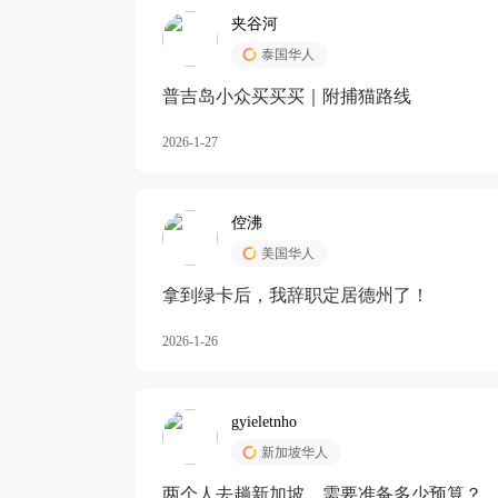
夹谷河
泰国华人
️普吉岛小众买买买｜附捕猫路线
2026-1-27
倥沸
美国华人
拿到绿卡后，我辞职定居德州了！
2026-1-26
gyieletnho
新加坡华人
两个人去趟新加坡，需要准备多少预算？