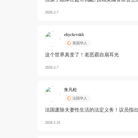
2026-2-7
ehyckrvskh
美国华人
这个世界真变了！老恶霸自扇耳光
2026-2-7
朱凡松
法国华人
法国废除夫妻性生活的法定义务！议员指出
除出法定的“夫妻互助”范畴，以后不能再以
2026-1-31
婚