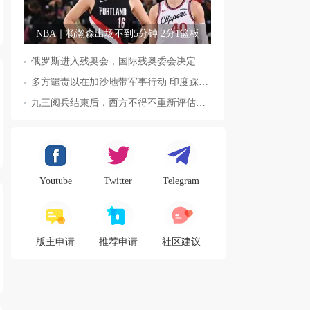
NBA｜杨瀚森出场不到5分钟 2分1篮板
俄罗斯进入残奥会，国际残奥委会决定全面恢复俄罗斯会员资格
多方谴责以在加沙地带军事行动 印度踩踏事件已致36人死亡
九三阅兵结束后，西方不得不重新评估东方力量，这五国表态来了，
Youtube
Twitter
Telegram
版主申请
推荐申请
社区建议