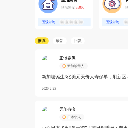
生活杂谈
论坛热度
35866
围观讨论
围观讨论
推荐
最新
回复
正谈春风
新加坡华人
新加坡诞生3亿美元天价人寿保单，刷新区
核心需求方
2026-2-25
无印有痕
日本华人
小心日本飞出“黑天鹅”！前日银委员：若出