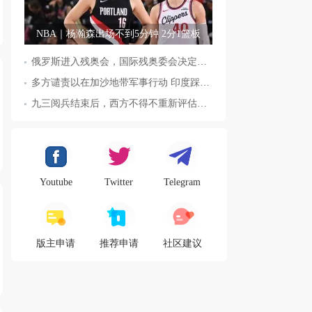
NBA｜杨瀚森出场不到5分钟 2分1篮板
俄罗斯进入残奥会，国际残奥委会决定全面恢复俄罗斯会员资格
多方谴责以在加沙地带军事行动 印度踩踏事件已致36人死亡
九三阅兵结束后，西方不得不重新评估东方力量，这五国表态来了，
Youtube
Twitter
Telegram
版主申请
推荐申请
社区建议