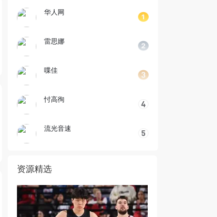
华人网
雷思娜
喋佳
忖高徇
流光音速
资源精选