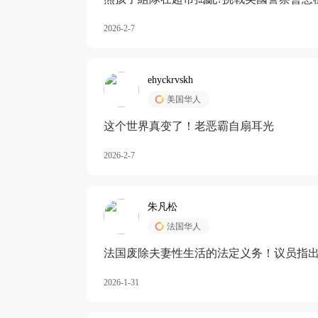
2026-2-7
ehyckrvskh
美国华人
这个世界真变了！老恶霸自扇耳光
2026-2-7
朱凡松
法国华人
法国废除夫妻性生活的法定义务！议员指出
除出法定的“夫妻互助”范畴，以后不能再以
2026-1-31
婚