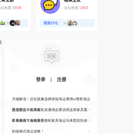
互帮互助
相亲交友
论坛热度
33518
论坛热度
13631
围观讨论
线
登录
|
注册
关键解读！还在犹豫选择拼箱海运澳洲or整柜海运
悉尼墨尔本的朋友
快读快运！实木家私发澳洲必看说明这类家具熏
>
蒸杀毒再可海运布里
旷展阅读！全网最全整柜家具海运马来西亚怡保
>
的保姆式海运攻略！
>