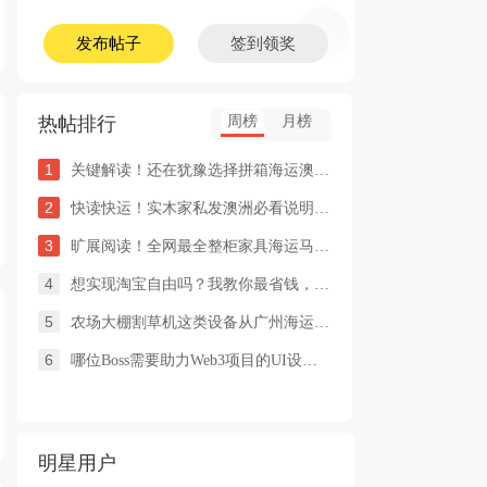
发布帖子
签到领奖
热帖排行
周榜
月榜
1
关键解读！还在犹豫选择拼箱海运澳洲or整柜海运悉尼墨尔本的朋友
2
快读快运！实木家私发澳洲必看说明这类家具熏蒸杀毒再可海运布里
3
旷展阅读！全网最全整柜家具海运马来西亚怡保的保姆式海运攻略！
4
想实现淘宝自由吗？我教你最省钱，最方便的方法
5
农场大棚割草机这类设备从广州海运到澳洲堪培拉过海关需要提供什
6
哪位Boss需要助力Web3项目的UI设计，或qian
明星用户