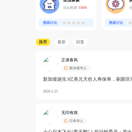
生活杂谈
论坛热度
35866
围观讨论
围观讨论
推荐
最新
回复
正谈春风
新加坡华人
新加坡诞生3亿美元天价人寿保单，刷新区
核心需求方
2026-2-25
无印有痕
日本华人
小心日本飞出“黑天鹅”！前日银委员：若出