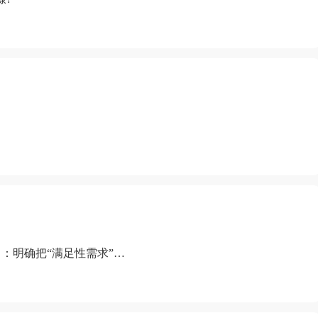
：明确把“满足性需求”排
“缺乏性生活”为由提出离