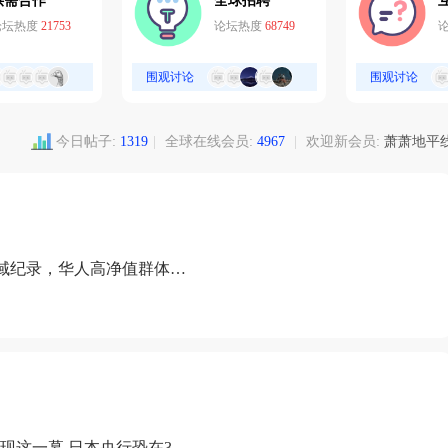
供需合作
全球招聘
论坛热度
21753
论坛热度
68749
围观讨论
围观讨论
今日帖子:
1319
|
全球在线会员:
4967
|
欢迎新会员:
萧萧地平
域纪录，华人高净值群体成
现这一幕 日本央行恐在3月