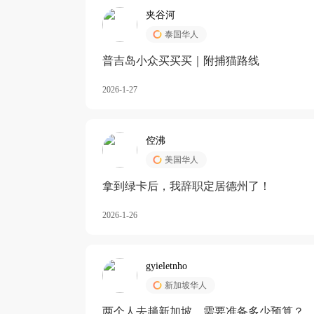
夹谷河
泰国华人
️普吉岛小众买买买｜附捕猫路线
2026-1-27
倥沸
美国华人
拿到绿卡后，我辞职定居德州了！
2026-1-26
gyieletnho
新加坡华人
两个人去趟新加坡，需要准备多少预算？