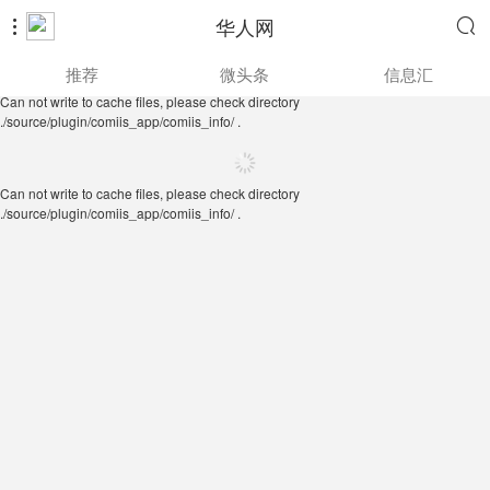
华人网


Can not write to cache files, please check directory
推荐
微头条
信息汇
./source/plugin/comiis_app/comiis_info/ .
Can not write to cache files, please check directory
./source/plugin/comiis_app/comiis_info/ .
Can not write to cache files, please check directory
./source/plugin/comiis_app/comiis_info/ .