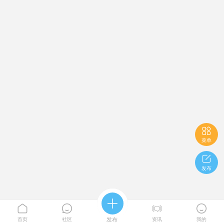

菜单

发布





首页
社区
发布
资讯
我的