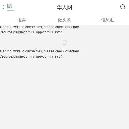
华人网


Can not write to cache files, please check directory
推荐
微头条
信息汇
./source/plugin/comiis_app/comiis_info/ .
Can not write to cache files, please check directory
./source/plugin/comiis_app/comiis_info/ .
Can not write to cache files, please check directory
./source/plugin/comiis_app/comiis_info/ .