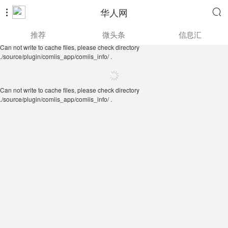
华人网


Can not write to cache files, please check directory
推荐
微头条
信息汇
./source/plugin/comiis_app/comiis_info/ .
Can not write to cache files, please check directory
./source/plugin/comiis_app/comiis_info/ .
Can not write to cache files, please check directory
./source/plugin/comiis_app/comiis_info/ .