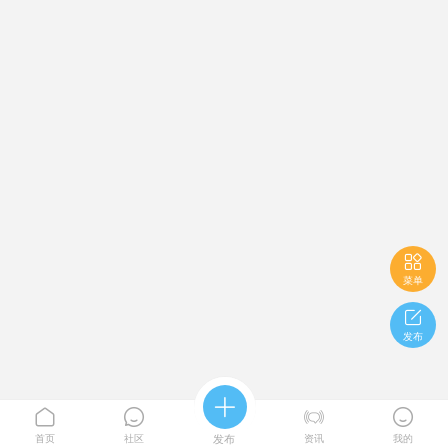

菜单

发布





首页
社区
发布
资讯
我的