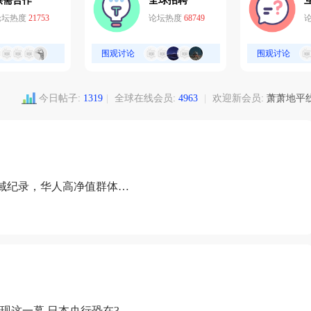
供需合作
全球招聘
论坛热度
21753
论坛热度
68749
围观讨论
围观讨论
今日帖子:
1319
|
全球在线会员:
4963
|
欢迎新会员:
萧萧地平
域纪录，华人高净值群体成
现这一幕 日本央行恐在3月