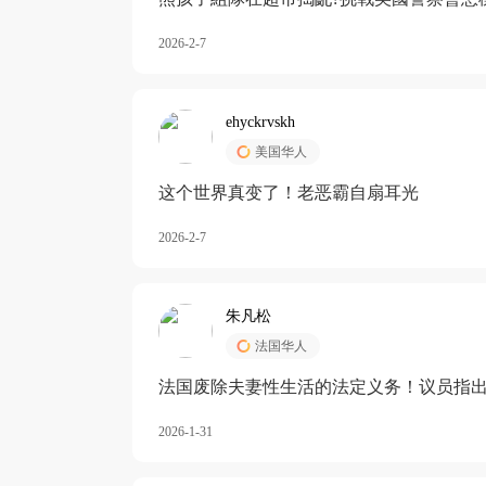
2026-2-7
ehyckrvskh
美国华人
这个世界真变了！老恶霸自扇耳光
2026-2-7
朱凡松
法国华人
法国废除夫妻性生活的法定义务！议员指出
除出法定的“夫妻互助”范畴，以后不能再以
2026-1-31
婚