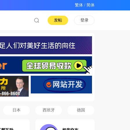
/
发帖
登录
日本
西班牙
德国