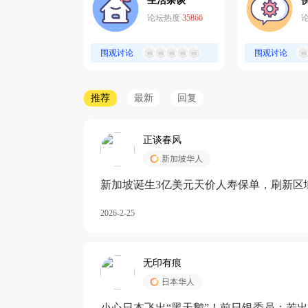
生活杂谈
论坛热度
35866
围观讨论
围观讨论
推荐
最新
回复
正谈春风
新加坡华人
新加坡诞生3亿美元天价人寿保单，刷新区
核心需求方
2026-2-25
无印有痕
日本华人
小心日本飞出“黑天鹅”！前日银委员：若出