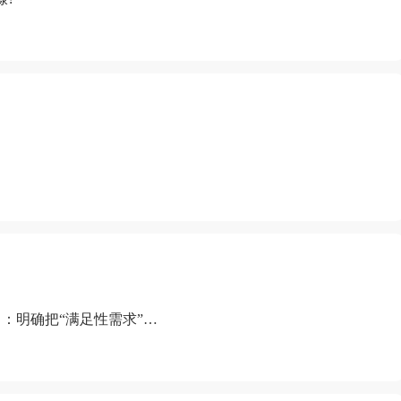
：明确把“满足性需求”排
“缺乏性生活”为由提出离