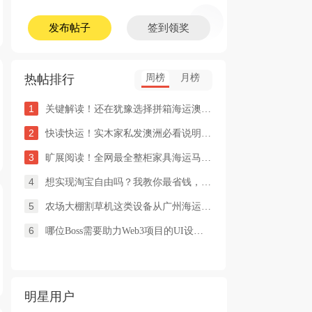
发布帖子
签到领奖
热帖排行
周榜
月榜
1
关键解读！还在犹豫选择拼箱海运澳洲or整柜海运悉尼墨尔本的朋友
2
快读快运！实木家私发澳洲必看说明这类家具熏蒸杀毒再可海运布里
3
旷展阅读！全网最全整柜家具海运马来西亚怡保的保姆式海运攻略！
4
想实现淘宝自由吗？我教你最省钱，最方便的方法
5
农场大棚割草机这类设备从广州海运到澳洲堪培拉过海关需要提供什
6
哪位Boss需要助力Web3项目的UI设计，或qian
明星用户