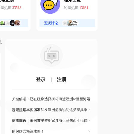
互帮互助
相亲交友
论坛热度
33518
论坛热度
13631
围观讨论
线
登录
|
注册
关键解读！还在犹豫选择拼箱海运澳洲or整柜海运
悉尼墨尔本的朋友
快读快运！实木家私发澳洲必看说明这类家具熏
>
蒸杀毒再可海运布里
旷展阅读！全网最全整柜家具海运马来西亚怡保
>
的保姆式海运攻略！
>