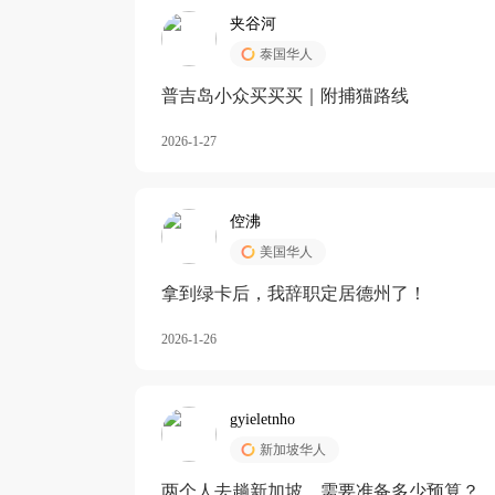
夹谷河
泰国华人
️普吉岛小众买买买｜附捕猫路线
2026-1-27
倥沸
美国华人
拿到绿卡后，我辞职定居德州了！
2026-1-26
gyieletnho
新加坡华人
两个人去趟新加坡，需要准备多少预算？