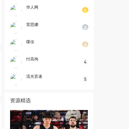
华人网
雷思娜
喋佳
忖高徇
流光音速
资源精选