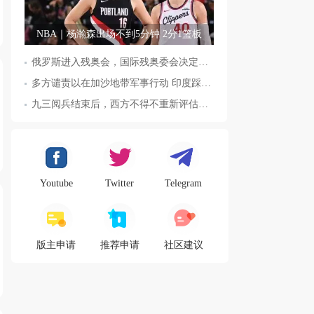
NBA｜杨瀚森出场不到5分钟 2分1篮板
俄罗斯进入残奥会，国际残奥委会决定全面恢复俄罗斯会员资格
多方谴责以在加沙地带军事行动 印度踩踏事件已致36人死亡
九三阅兵结束后，西方不得不重新评估东方力量，这五国表态来了，
Youtube
Twitter
Telegram
版主申请
推荐申请
社区建议