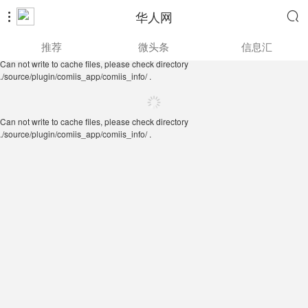
华人网


Can not write to cache files, please check directory
推荐
微头条
信息汇
./source/plugin/comiis_app/comiis_info/ .
Can not write to cache files, please check directory
./source/plugin/comiis_app/comiis_info/ .
Can not write to cache files, please check directory
./source/plugin/comiis_app/comiis_info/ .