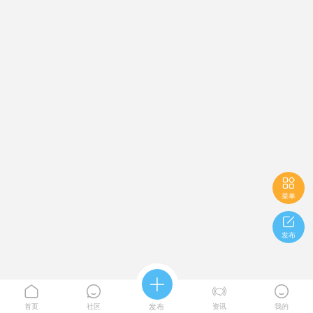

菜单

发布





首页
社区
发布
资讯
我的